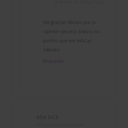
20 febrero, 2018 a las 3:53 pm
Mil gracias Miriam por tu
opinión sincera. ¡Valoro los
puntos que me indicas!
Saludos
Responder
ADA
DICE
30 mayo, 2020 a las 8:29 pm