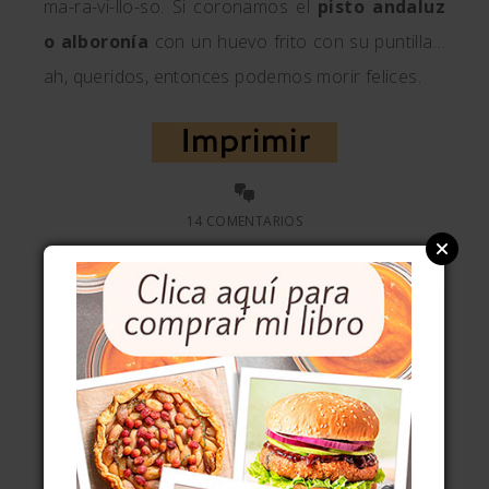
ma-ra-vi-llo-so. Si coronamos el
pisto andaluz
o alboronía
con un huevo frito con su puntilla…
ah, queridos, entonces podemos morir felices.
14 COMENTARIOS
SUSCRÍBETE PARA NO PERDERTE NADA Y
LLÉVATE UN MINIRRECETARIO
ENTÉRATE DE LO QUE SE
CUECE