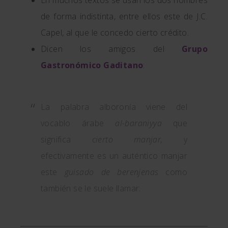
En muchos textos se usan los dos nombres
de forma indistinta, entre ellos este de J.C.
Capel, al que le concedo cierto crédito.
Dicen los amigos del
Grupo
Gastronómico Gaditano
:
La palabra alboronía viene del
vocablo árabe
al-baraniyya
que
significa
cierto manjar,
y
efectivamente es un auténtico manjar
este
guisado de berenjenas
como
también se le suele llamar.