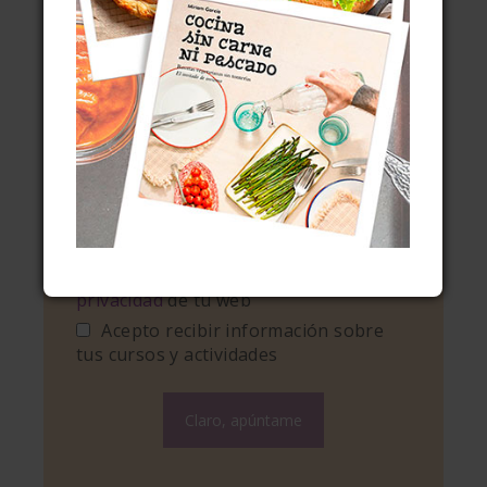
Tu nombre:
Tu correo electrónico:
Consentimientos
He leído y acepto la
política de
privacidad
de tu web
Acepto recibir información sobre
tus cursos y actividades