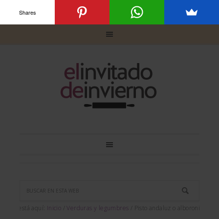
Shares
Usted está aquí:
Inicio
/
Verduras y legumbres
/
Pisto andaluz o alboronía