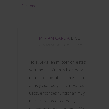
Responder
MIRIAM GARCIA
DICE
20 febrero, 2018 a las 2:10 pm
Hola, Silvia, en mi opinión estas
sartenes están muy bien para
usar a temperaturas más bien
altas y cuando ya llevan varios
usos, entonces funcionan muy
bien. Para hacer carnes y
salteados son estupendas. Ya