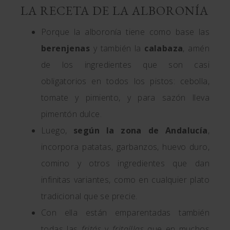
LA RECETA DE LA ALBORONÍA
Porque la alboronía tiene como base las
berenjenas
y también la
calabaza
, amén
de los ingredientes que son casi
obligatorios en todos los pistos: cebolla,
tomate y pimiento, y para sazón lleva
pimentón dulce.
Luego,
según la zona de Andalucía
,
incorpora patatas, garbanzos, huevo duro,
comino y otros ingredientes que dan
infinitas variantes, como en cualquier plato
tradicional que se precie.
Con ella están emparentadas también
todas las
fritás
y
fritaíllas
que en muchos