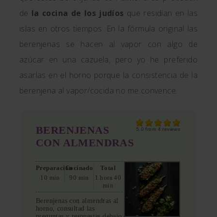
de
la cocina de los judíos
que residían en las
islas en otros tiempos. En la fórmula original las
berenjenas se hacen al vapor con algo de
azúcar en una cazuela, pero yo he preferido
asarlas en el horno porque la consistencia de la
berenjena al vapor/cocida no me convence.
BERENJENAS
5.0
from
4
reviews
CON ALMENDRAS
Preparación
Cocinado
Total
10 min
90 min
1 hora 40
min
Berenjenas con almendras al
horno, consultad las
preguntas y respuestas debajo