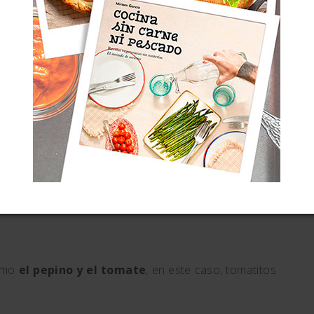
 SU VIDA PRIVADA
 de verano
; usar hortalizas de temporada, frescas,
 las zonas donde las hortalizas estuvieran a mano.
todo momento a lo largo del año, pero si tenéis
lidad, moriréis de gusto.
 hortalizas
más acuosas para el verano
, pero con
epino, no te hagas ilusiones.
DE PEPINO, TOMATE Y LIMÓN
omo
el pepino y el tomate
, en este caso, tomatitos