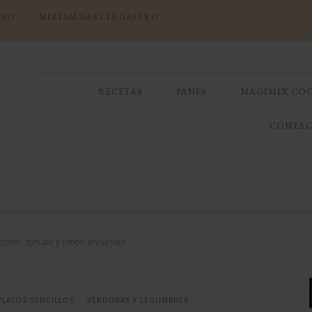
DIO
MIRIAM GARCÍA GASTRO
RECETAS
PANES
MAGIMIX CO
CONTA
pino, tomate y limón encurtido
PLATOS SENCILLOS
VERDURAS Y LEGUMBRES