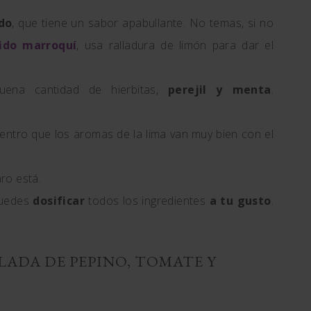
do
, que tiene un sabor apabullante. No temas, si no
ido marroquí
, usa ralladura de limón para dar el
ena cantidad de hierbitas,
perejil y menta
.
ntro que los aromas de la lima van muy bien con el
aro está.
puedes
dosificar
todos los ingredientes
a tu gusto
.
LADA DE PEPINO, TOMATE Y