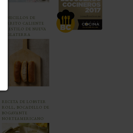
PANECILLOS DE
PERRITO CALIENTE
AL ESTILO DE NUEVA
INGLATERRA
RECETA DE LOBSTER
ROLL, BOCADILLO DE
BOGAVANTE
NORTEAMERICANO