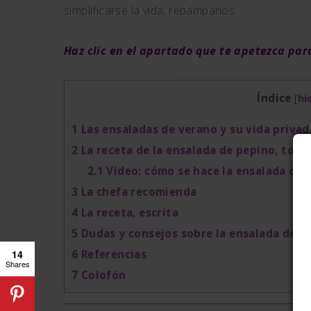
simplificarse la vida, repámpanos.
Haz clic en el apartado que te apetezca p
Índice
[
hi
1
Las ensaladas de verano y su vida privad
2
La receta de la ensalada de pepino, tom
2.1
Vídeo: cómo se hace la ensalada de 
3
La chefa recomienda
4
La receta, escrita
5
Dudas y consejos sobre la ensalada de p
14
6
Referencias
Shares
7
Colofón