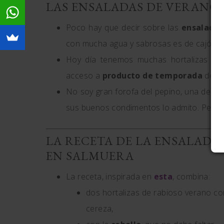
LAS ENSALADAS DE VERANO Y
Poco hay que decir sobre las
ensaladas
con mucha agua y sabrosas es de cajón en
Hoy día tenemos muchas hortalizas en 
acceso a
producto de temporada
de ca
No soy gran forofa del pepino, una de las
sus buenos condimentos lo admito. Pero, p
LA RECETA DE LA ENSALADA 
EN SALMUERA
La receta, inspirada en
esta
, combina:
dos hortalizas de rabioso verano c
cereza,