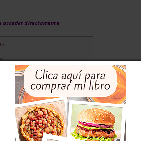
ara acceder directamente↓↓↓
de
]
a
ate y limón en salmuera
pepino, tomate y limón en salmuera
epino, tomate y limón encurtido