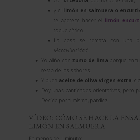
con la
cebolla
, que no debe faltar,
y el
limón en salmuera o encurti
te apetece hacer el
limón encurt
toque cítrico.
La cosa se remata con una bu
Maravillosidad
.
Yo aliño con
zumo de lima
porque encue
resto de los sabores.
Y buen
aceite de oliva virgen extra
, cl
Doy unas cantidades orientativas, pero 
Decide por ti misma, pardiez.
VÍDEO: CÓMO SE HACE LA ENSA
LIMÓN EN SALMUERA
En menos de 1 minuto: