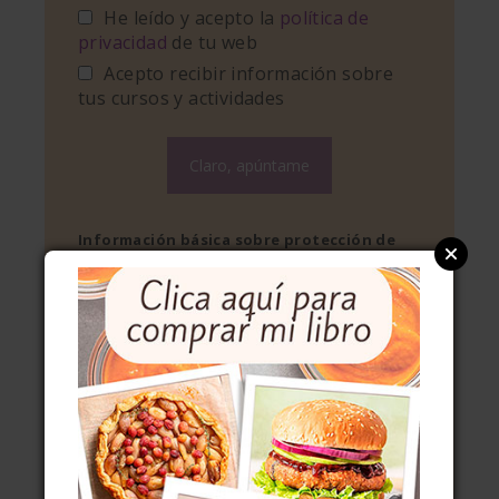
He leído y acepto la
política de
privacidad
de tu web
Acepto recibir información sobre
tus cursos y actividades
Información básica sobre protección de
datos
Responsable:
Miriam García Martínez/El invitado de
invierno
Finalidad:
Gestionar envío de boletín informativo
Legitimación:
Consentimiento del interesado
Destinatario:
Mailchimp, organización externa a la UE,
acogida a Privacy Shield