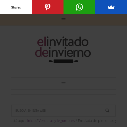
Shares
Usted está aquí:
Inicio
/
Verduras y legumbres
/
Ensalada de pimientos y