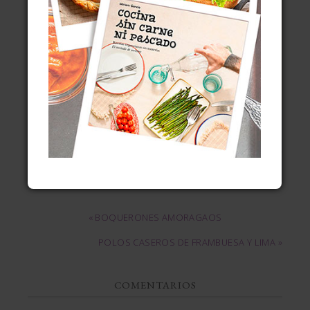
Tus derechos:
Acceder, rectificar y suprimir datos. Otros
derechos como se recoge en información adicional
Información adicional:
Consulta mi
política de
privacidad y protección de datos
.
« BOQUERONES AMORAGAOS
POLOS CASEROS DE FRAMBUESA Y LIMA »
COMENTARIOS