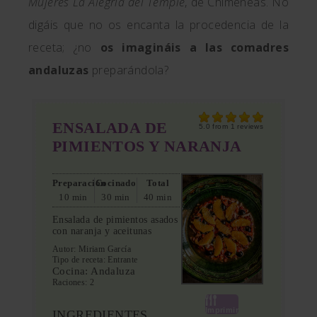
Mujeres La Alegría del Temple
, de Chimeneas. No
digáis que no os encanta la procedencia de la
receta; ¿no
os imagináis a las comadres
andaluzas
preparándola?
ENSALADA DE
5.0
from
1
reviews
PIMIENTOS Y NARANJA
Preparación
Cocinado
Total
10 min
30 min
40 min
Ensalada de pimientos asados
con naranja y aceitunas
Autor:
Miriam García
Tipo de receta:
Entrante
Cocina:
Andaluza
Raciones:
2
Imprimir
INGREDIENTES