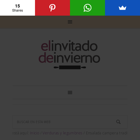
15
Shares
Usted está aquí:
Inicio
/
Verduras y legumbres
/
Ensalada campera tradicional