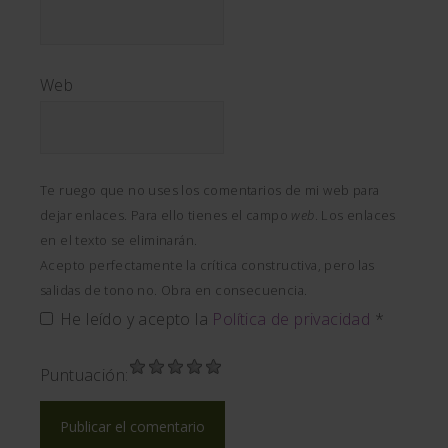
Web
Te ruego que no uses los comentarios de mi web para
dejar enlaces. Para ello tienes el campo
web
. Los enlaces
en el texto se eliminarán.
Acepto perfectamente la crítica constructiva, pero las
salidas de tono no. Obra en consecuencia.
He leído y acepto la
Política de privacidad
*
Puntuación: