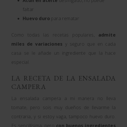
Atún en aceite
desmigado, no puede
faltar
Huevo duro
para rematar
Como todas las recetas populares,
admite
miles de variaciones
y seguro que en cada
casa se le añade un ingrediente que la hace
especial.
LA RECETA DE LA ENSALADA
CAMPERA
La ensalada campera a mi manera no lleva
tomate, pero sois muy dueños de llevarme la
contraria, y si estoy vaga, tampoco huevo duro.
Es sencillísima, pero
con buenos ingredientes