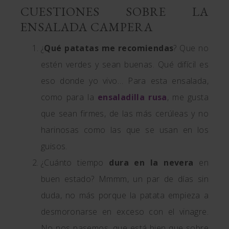
CUESTIONES SOBRE LA
ENSALADA CAMPERA
¿
Qué patatas me recomiendas
? Que no
estén verdes y sean buenas. Qué difícil es
eso donde yo vivo… Para esta ensalada,
como para la
ensaladilla rusa
, me gusta
que sean firmes, de las más cerúleas y no
harinosas como las que se usan en los
guisos.
¿Cuánto tiempo
dura en la nevera
en
buen estado? Mmmm, un par de días sin
duda, no más porque la patata empieza a
desmoronarse en exceso con el vinagre.
No nos pasemos, que está bien que sobre