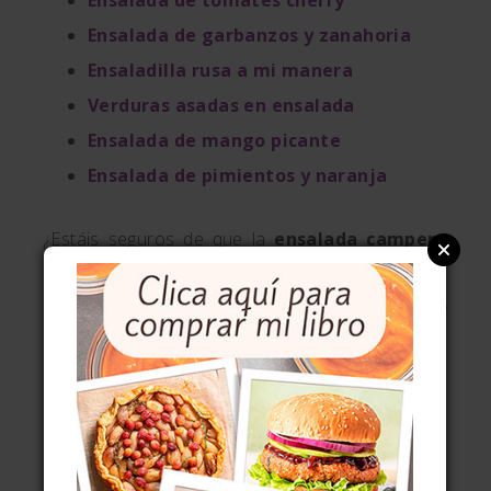
Ensalada de tomates cherry
Ensalada de garbanzos y zanahoria
Ensaladilla rusa a mi manera
Verduras asadas en ensalada
Ensalada de mango picante
Ensalada de pimientos y naranja
¿Estáis seguros de que la
ensalada campera
tradicional
os parece aburrida y sosa? Eso es
porque no la habéis hecho en casa con cariño y
buenos ingredientes. Venga, a ponerse con ello.
8 COMENTARIOS