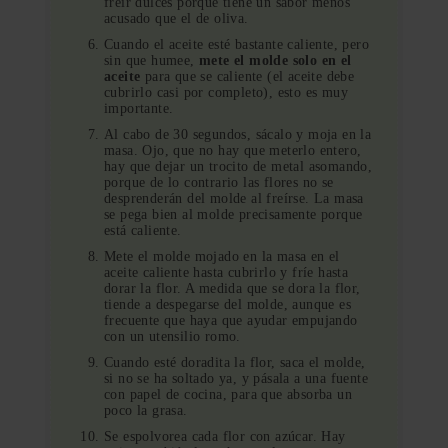
freír dulces porque tiene un sabor menos
acusado que el de oliva.
Cuando el aceite esté bastante caliente, pero
sin que humee,
mete el molde solo en el
aceite
para que se caliente (el aceite debe
cubrirlo casi por completo), esto es muy
importante.
Al cabo de 30 segundos, sácalo y moja en la
masa. Ojo, que no hay que meterlo entero,
hay que dejar un trocito de metal asomando,
porque de lo contrario las flores no se
desprenderán del molde al freírse. La masa
se pega bien al molde precisamente porque
está caliente.
Mete el molde mojado en la masa en el
aceite caliente hasta cubrirlo y fríe hasta
dorar la flor. A medida que se dora la flor,
tiende a despegarse del molde, aunque es
frecuente que haya que ayudar empujando
con un utensilio romo.
Cuando esté doradita la flor, saca el molde,
si no se ha soltado ya, y pásala a una fuente
con papel de cocina, para que absorba un
poco la grasa.
Se espolvorea cada flor con azúcar. Hay