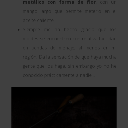
metálico con forma de flor
, con un
mango largo que permite meterlo en el
aceite caliente.
Siempre me ha hecho gracia que los
moldes se encuentren con relativa facilidad
en tiendas de menaje, al menos en mi
región. Da la sensación de que haya mucha
gente que los haga, sin embargo yo no he
conocido prácticamente a nadie…