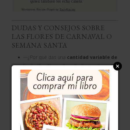
quien también les echa canela.
Wordpress Recipe Plugin by
EasyRecipe
DUDAS Y CONSEJOS SOBRE
LAS FLORES DE CARNAVAL O
SEMANA SANTA
—¿Por qué das una
cantidad variable de
harina
?— Porque las abuelas tenían toda
la razón cuando decían de las masas
de
harina, la que admita
a. La cantidad de
líquido que absorbe cada harina es distinta
y es más que posible que haya que ajustar.
—¿No quedan demasiado
grasientas
las
flores?— Si las fríes a la temperatura