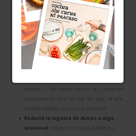
adecuada y no permanecen mucho tiempo
en el aceite, no.
—¿Se nota el anís? ¿Las
pueden comer
los niños
, al tener alcohol?— Sí se nota un
sutil sabor a anís, muy agradable en mi
opinión. En cuanto al alcohol, imagino que
la mayor parte se evaporará en la fritura,
pero nunca se puede estar seguro al 100%.
—¿
Cuánto tiempo duran
una vez
hechas?— En climas secos se conservan
relativamente bien un par de días, al aire,
aunque tienden un poco a revenirse.
Reducid la ingesta de dulces a algo
ocasional
, incluso si no sois diabéticos