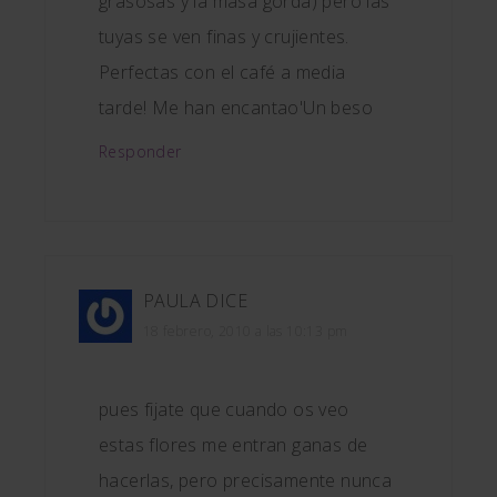
grasosas y la masa gorda) pero las
tuyas se ven finas y crujientes.
Perfectas con el café a media
tarde! Me han encantao'Un beso
Responder
PAULA
DICE
18 febrero, 2010 a las 10:13 pm
pues fijate que cuando os veo
estas flores me entran ganas de
hacerlas, pero precisamente nunca