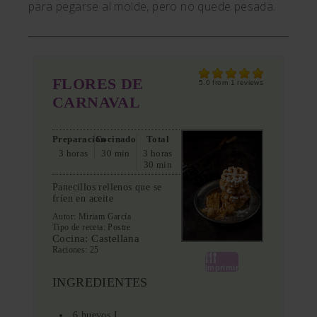
para pegarse al molde, pero no quede pesada.
FLORES DE
5.0
from
1
reviews
CARNAVAL
Preparación
Cocinado
Total
3 horas
30 min
3 horas
30 min
Panecillos rellenos que se
fríen en aceite
Autor:
Miriam García
Tipo de receta:
Postre
Cocina:
Castellana
Raciones:
25
Imprimir
INGREDIENTES
6 huevos L