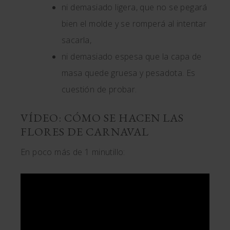
ni demasiado ligera, que no se pegará
bien el molde y se romperá al intentar
sacarla,
ni demasiado espesa que la capa de
masa quede gruesa y pesadota. Es
cuestión de probar.
VÍDEO: CÓMO SE HACEN LAS
FLORES DE CARNAVAL
En poco más de 1 minutillo: