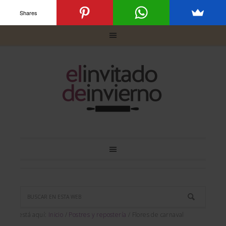
Shares
Usted está aquí:
Inicio
/
Postres y repostería
/
Flores de carnaval