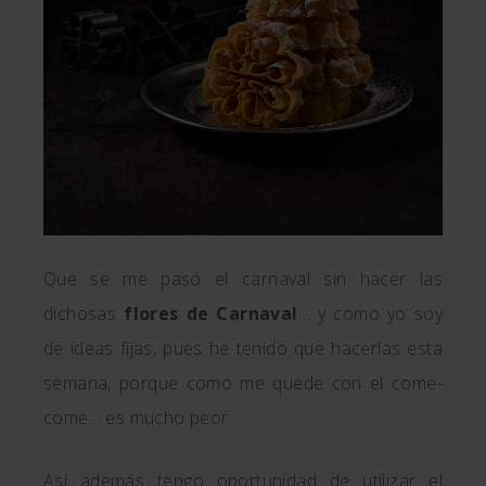
Que se me pasó el carnaval sin hacer las
dichosas
flores de Carnaval
… y como yo soy
de ideas fijas, pues he tenido que hacerlas esta
semana, porque como me quede con el come-
come… es mucho peor.
Así además tengo oportunidad de utilizar el