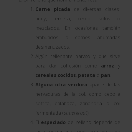
Carne picada
de diversas clases:
buey, ternera, cerdo, solos o
mezclados. En ocasiones también
embutidos o carnes ahumadas
desmenuzados.
Algún rellenante barato y que sirve
para dar cohesión como
arroz
y
cereales cocidos
,
patata
o
pan
.
Alguna otra verdura
aparte de las
nervaduras de la col, como cebolla
sofrita, calabaza, zanahoria o col
fermentada (
sauerkraut
).
El
especiado
del relleno depende de
las especias más populares de cada