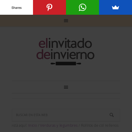
Shares
Usted está aquí:
Inicio
/
Verduras y legumbres
/
Rollitos de col rellenos