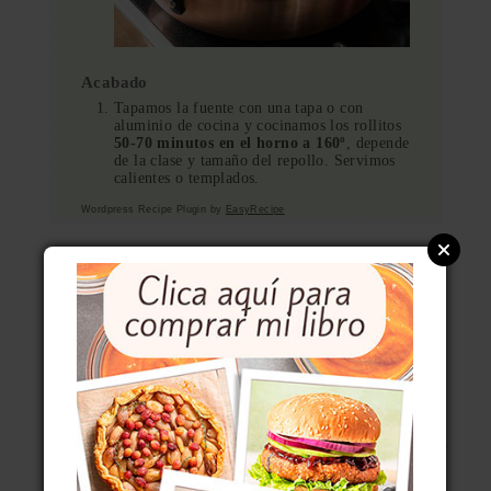
Acabado
Tapamos la fuente con una tapa o con
aluminio de cocina y cocinamos los rollitos
50-70 minutos en el horno a 160º
, depende
de la clase y tamaño del repollo. Servimos
calientes o templados.
Wordpress Recipe Plugin by
EasyRecipe
La cacerola Rösle de cobre es de la tienda
Claudia&Julia
.
CUESTIONES SOBRE LOS
ROLLITOS DE COL
¿Qué demonios es eso del
trigo
sarraceno/alforfón
? Es un pseudocereal