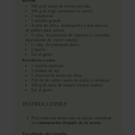
Relleno
500 g de carne de ternera picada
100 g de trigo sarraceno (o arroz)
2 zanahorias
1 cebolla grande
Aceite de oliva, mantequilla o una mezcla
de ambos para sofreír
½ cdta. de pimienta de Jamaica (o cantidad
equivalente de clavo+canela)
½ cdta. de pimentón dulce
1 huevo
Sal al gusto
Envoltorio y salsa
1 repollo mediano
3 dientes de ajo
1 chorrito de aceite de oliva
250 ml de caldo casero de pollo o verduras
100 g de salsa de tomate (mejor casera)
Sal al gusto
INSTRUCCIONES
Para todas las dudas que os surjan consultad
los
comentarios después de la receta
.
Escaldado del repollo