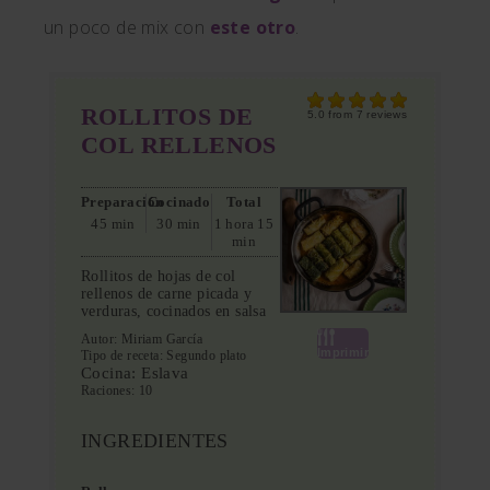
un poco de mix con
este otro
.
ROLLITOS DE
5.0
from
7
reviews
COL RELLENOS
Preparación
Cocinado
Total
45 min
30 min
1 hora 15
min
Rollitos de hojas de col
rellenos de carne picada y
verduras, cocinados en salsa
Autor:
Miriam García
Imprimir
Tipo de receta:
Segundo plato
Cocina:
Eslava
Raciones:
10
INGREDIENTES