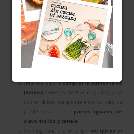
(carece de gluten) muy utilizado en ciertas
partes de Europa cuyo grano tiene una
divertida forma de tetraedro, y básico en la
cocina rusa occidental; por ejemplo, los
blinis rusos se hacen con harina de esta
planta, así como las
galettes
bretonas de la
France. Pero ya os digo que se puede
sustituir por arroz de cualquier clase.
¿Merece la pena
comprar la pimienta de
Jamaica
? Pues es cuestión de gustos, yo la
uso en dulces porque me encanta, pero se
puede sustituir por
partes iguales de
clavo molido y canela
.
No tengo una olla en la que
me quepa el