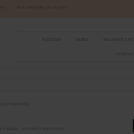
DIO
MIRIAM GARCÍA GASTRO
RECETAS
PANES
MAGIMIX CO
CONTA
quíes hojaldradas
S Y MASAS
POSTRES Y REPOSTERÍA