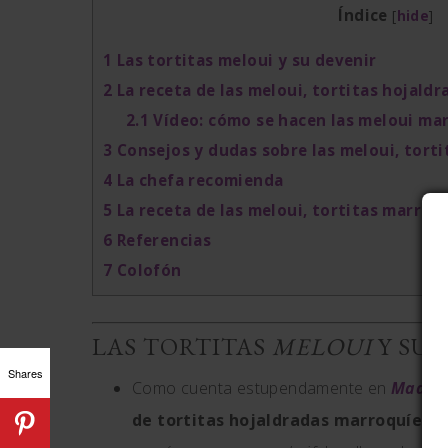
Índice
[
hide
]
1
Las tortitas meloui y su devenir
2
La receta de las meloui, tortitas hojaldr
2.1
Vídeo: cómo se hacen las meloui ma
3
Consejos y dudas sobre las meloui, tort
4
La chefa recomienda
5
La receta de las meloui, tortitas marroqu
6
Referencias
7
Colofón
LAS TORTITAS
MELOUI
Y SU 
Shares
Como cuenta estupendamente en
Madrid
de tortitas hojaldradas marroquíes
co