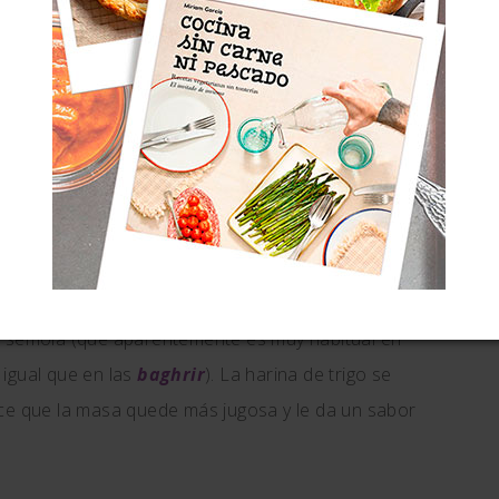
emen
(que en árabe significa algo así como
sencillo y forma cuadrada, y las
meloui
(que
drían un hojaldrado más laborioso y forma redonda.
icia la
pronunciación de estas tres palabrillas
orción variable de sémola fina
; parece que las
n sémola (que aparentemente es muy habitual en
igual que en las
baghrir
). La harina de trigo se
ace que la masa quede más jugosa y le da un sabor