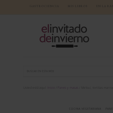
GASTROCIENCIA
MIS LIBROS
EN LA RA
Usted está aquí:
Inicio
/
Panes y masas
/
Meloui, tortitas marro
COCINA VEGETARIANA
PANE