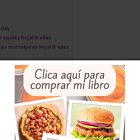
adas
rroquíes hojaldradas
itas marroquíes hojaldradas
íes hojaldradas, escrita
DEVENIR
 tiene miga
la amiga Colette hay cierta
variedad
n distintos nombres, de las que la denominación