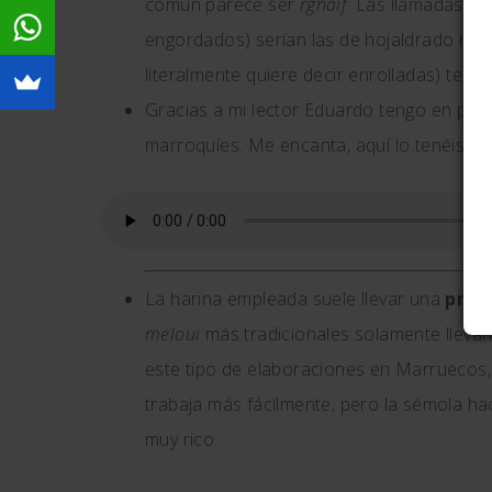
común parece ser
rghaif
. Las llamadas
ms
engordados) serían las de hojaldrado más 
literalmente quiere decir enrolladas) ten
Gracias a mi lector Eduardo tengo en prim
marroquíes. Me encanta, aquí lo tenéis:
La harina empleada suele llevar una
prop
meloui
más tradicionales solamente lleva
este tipo de elaboraciones en Marruecos, 
trabaja más fácilmente, pero la sémola h
muy rico.