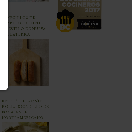
PANECILLOS DE
PERRITO CALIENTE
AL ESTILO DE NUEVA
INGLATERRA
RECETA DE LOBSTER
ROLL, BOCADILLO DE
BOGAVANTE
NORTEAMERICANO