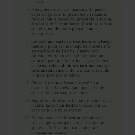
mezcla.
Pela y descorazona la manzana (la puedes
dejar sin pelar si lo prefieres) y rebana en
rodajas más o menos del grosor de la tortita,
alrededor de ½ centímetro. Rocía las rodajas
con el zumo de limón para que no se
ennegrezcan.
Calienta
una sartén antiadherente a fuego
medio
y pinta con mantequilla o aceite (mi
sartencilla es de 14 cm). Cuando esté
caliente, vierte un cucharón de masa no
colmado para que la tortita salga más bien
pequeña;
coloca de inmediato una rodaja
de manzana
encima de la masa, apretando
un poco para que se hunda.
Cuece la tortita y hasta que esté bien
dorada; dale la vuelta para que acabe de
cocerse la manzana, sobre todo.
Repite con el resto de la masa y la manzana;
mantén las tortitas hechas tapadas con un
paño para que no se enfríen.
Si no quieres añadir azúcar, tómalas tal
cual, o agrega sirope de arce o lo que te
apetezca. Yo las tomo con compota de
manzana sin azúcar.