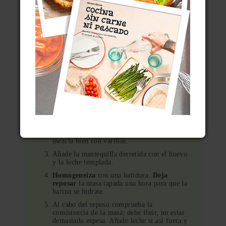
450 g de leche entera a tª ambiente (si usas
harina blanca, reduce a 400 g)
⅛ cdta. de canela molida
25 g de mantequilla derretida
1 manzana grande
Un poco de zumo de limón
Algo de mantequilla adicional o aceite suave
para la sartén
INSTRUCCIONES
Pesa y mide todos los ingredientes antes de
empezar.
Pon la harina de centeno con la levadura
química y la canela en un bol grande y
mezcla bien con varillas.
Añade la mantequilla derretida con el huevo
y la leche templada.
Homogeneiza
con una batidora.
Deja
reposar
la masa tapada una hora para que la
harina se hidrate.
Al cabo del reposo comprueba la
consistencia de la masa; debe fluir, no estar
demasiado espesa. Añade leche si así fuera y