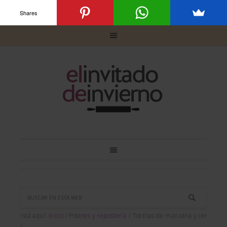
Shares
Usted está aquí:
Inicio
/
Postres y repostería
/
Tortitas de manzana y centeno