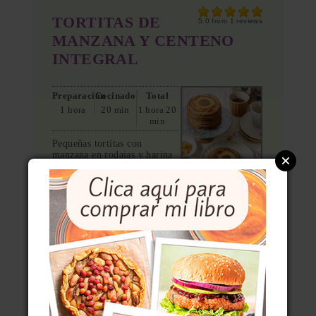
TORTITAS DE
5.0
from
1
reviews
MANZANA Y CENTENO
INTEGRAL
Preparación
Cocinado
Total
1 hora
20 min
1 hora 20
min
Pequeñas tortitas con
manzana en rodajas y harina
de centeno integral
Autor:
Miriam García
Tipo de receta:
Postre
Cocina:
Internacional
Raciones:
10
Imprimir
INGREDIENTES
200 g de harina de centeno integral
½ cdta. de levadura química
2 huevos a tª ambiente