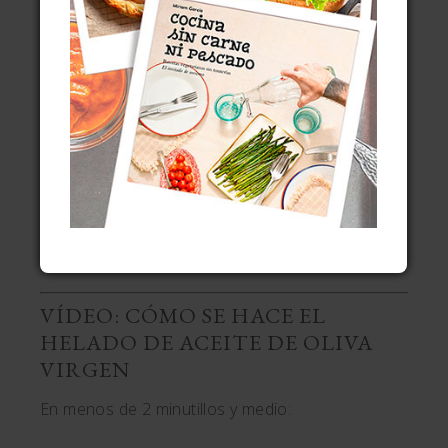
fórmula de
helado sin huevo
con maicena,
pero la verdad es que me agrada más esta.
Más fácil de hacer que cualquier helado es
un semifrío
o
biscuit
, como este
semifrío de
chocolate y Nutella
. Si te gustan los helados
de yogur, prueba este
helado de yogur y
cerezas
. No te arrepentirás.
VÍDEO: CÓMO SE HACE EL
HELADO DE ACEITE DE OLIVA
VIRGEN
En menos de 2 minutillos y medio: