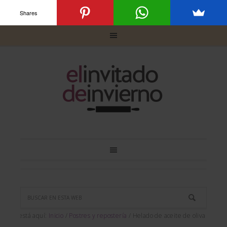
Shares
Usted está aquí:
Inicio
/
Postres y repostería
/
Helado de aceite de oliva virgen