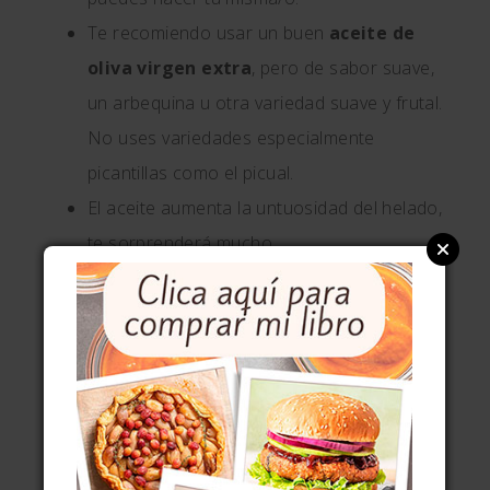
Te recomiendo usar un buen
aceite de
oliva virgen extra
, pero de sabor suave,
un arbequina u otra variedad suave y frutal.
No uses variedades especialmente
picantillas como el picual.
El aceite aumenta la untuosidad del helado,
te sorprenderá mucho.
LA
CHEFA
RECOMIENDA
Si te encantan los postres helados, te
recomiendo este
helado de
crème fraîche
, el
helado de miel
, el
helado de avellana
casero
, este
tiramisú helado
o el clasiquísimo
helado de vainilla
. También tienes esta