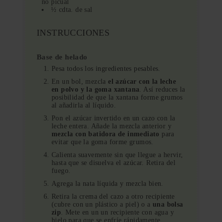
no picual
½ cdta. de sal
INSTRUCCIONES
Base de helado
Pesa todos los ingredientes pesables.
En un bol, mezcla
el azúcar con la leche
en polvo y la goma xantana
. Así reduces la
posibilidad de que la xantana forme grumos
al añadirla al líquido.
Pon el azúcar invertido en un cazo con la
leche entera. Añade la mezcla anterior y
mezcla con batidora de inmediato
para
evitar que la goma forme grumos.
Calienta suavemente sin que llegue a hervir,
hasta que se disuelva el azúcar. Retira del
fuego.
Agrega la nata líquida y mezcla bien.
Retira la crema del cazo a otro recipiente
(cubre con un plástico a piel) o a
una bolsa
zip
. Mete en un un recipiente con agua y
hielo para que se enfríe rápidamente.