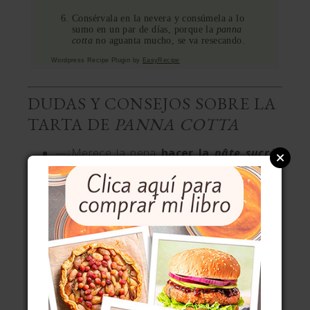
Consérvala en la nevera y consúmela a lo
sumo en un par de días, porque la
panna
cotta
no aguanta mucho, se va resecando.
Wordpress Recipe Plugin by
EasyRecipe
DUDAS Y CONSEJOS SOBRE LA
TARTA DE
PANNA COTTA
—¿Merece la pena
hacer la
pâte sucrée
en lugar de una masa quebrada
normal?— Encuentro que cuando los
rellenos son tan delicados como este la
diferencia es sustancial; la combinación de
la cremosidad de la panna cotta con el
crujiente de la masa es fantástico. Pero
con masa quebrada también estará rica, lo