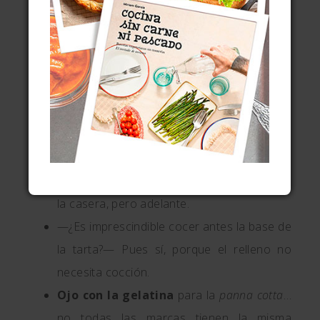
que pasa es que con la masa azucarada
subes un nivel de excelencia… ejem.
En
este artículo tienes el detalle de
cómo hacer una
pâte sucrée
para la
base. Pero si no quieres complicarte
mucho, usa masa quebrada, sin más.
—¿Puedo usar
masa quebrada
comprada
?— Claro, no será lo mismo que
la casera, pero adelante.
—¿Es imprescindible cocer antes la base de
la tarta?— Pues sí, porque el relleno no
necesita cocción.
Ojo con la gelatina
para la
panna cotta
…
no todas las marcas tienen la misma