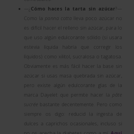
—¿
Cómo haces la tarta sin azúcar
?—
Como la
panna cotta
lleva poco azúcar no
es difícil hacer el relleno sin azúcar, para lo
que uso algún edulcorante sólido (si usara
estevia líquida habría que corregir los
líquidos) como xilitol, sucralosa o tagatosa.
Obviamente es más fácil hacer la base sin
azúcar si usas masa quebrada sin azúcar,
pero existe algún edulcorante glas de la
marca Dayelet que permite hacer la
pâte
sucrée
bastante decentemente. Pero como
siempre os digo: reducid la ingesta de
dulces a caprichos ocasionales, incluso si
no os acecha la diabetes como a mí.
Aquí