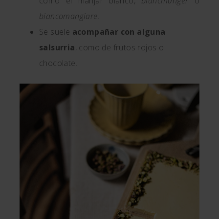
como el manjar blanco,
blancmanger
o
biancomangiare
.
Se suele
acompañar con alguna
salsurria
, como de frutos rojos o
chocolate.