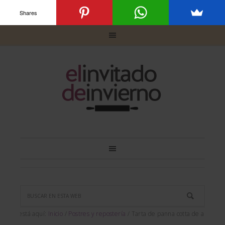
Shares
Usted está aquí:
Inicio
/
Postres y repostería
/
Tarta de panna cotta de azafrán