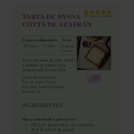
TARTA DE PANNA
5.0
from
1
reviews
COTTA DE AZAFRÁN
Preparación
Cocinado
Total
24 horas
15 min
24 horas
15 min
Tarta con base de pâte sucrée
y relleno de panna cotta
aromatizada con azafrán
Autor:
Miriam García
Imprimir
Tipo de receta:
Postre
Cocina:
Internacional
Raciones:
6
INGREDIENTES
Masa azucarada o
pâte sucrée
230 g de harina floja, de repostería
20 g de fécula de patata