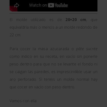
El molde utilizado es de
20×20 cm
, que
equivaldría más o menos a un molde redondo de
22 cm.
Para cocer la masa azucarada o
pâte sucrée
como indico en su receta, en vacío sin ponerle
peso dentro para que no se levante el fondo ni
se caigan las paredes, es imprescindible usar un
aro perforado. Si tenéis un molde normal hay
que cocer en vacío con peso dentro.
Vamos con ella: