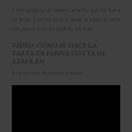
Y me apetecía un relleno amarillo que no fuera
de limón, y se me ocurrió llenar la base de tarta
con
panna cotta
de azafrán. Sin más.
VÍDEO: CÓMO SE HACE LA
TARTA DE PANNA COTTA DE
AZAFRÁN
En poco más de minuto y medio: