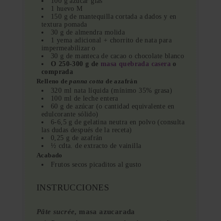
100 g azúcar glas
1 huevo M
150 g de mantequilla cortada a dados y en
textura pomada
30 g de almendra molida
1 yema adicional + chorrito de nata para
impermeabilizar o
30 g de manteca de cacao o chocolate blanco
O 250-300 g de
masa quebrada casera
o
comprada
Relleno de
panna cotta
de azafrán
320 ml nata líquida (mínimo 35% grasa)
100 ml de leche entera
60 g de azúcar (o cantidad equivalente en
edulcorante sólido)
6-6,5 g de gelatina neutra en polvo (consulta
las dudas después de la receta)
0,25 g de azafrán
½ cdta. de extracto de vainilla
Acabado
Frutos secos picaditos al gusto
INSTRUCCIONES
Pâte sucrée
, masa azucarada