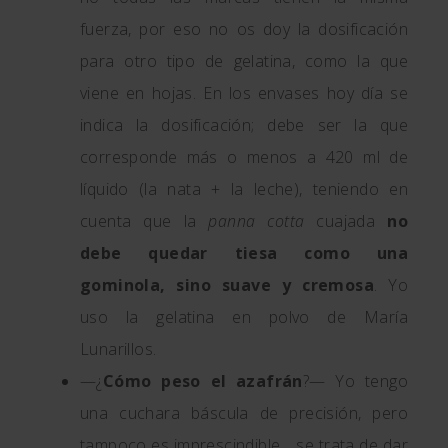
fuerza, por eso no os doy la dosificación
para otro tipo de gelatina, como la que
viene en hojas. En los envases hoy día se
indica la dosificación; debe ser la que
corresponde más o menos a 420 ml de
líquido (la nata + la leche), teniendo en
cuenta que la
panna cotta
cuajada
no
debe quedar tiesa como una
gominola, sino suave y cremosa
. Yo
uso la gelatina en polvo de María
Lunarillos.
—¿
Cómo peso el azafrán
?— Yo tengo
una cuchara báscula de precisión, pero
tampoco es imprescindible… se trata de dar