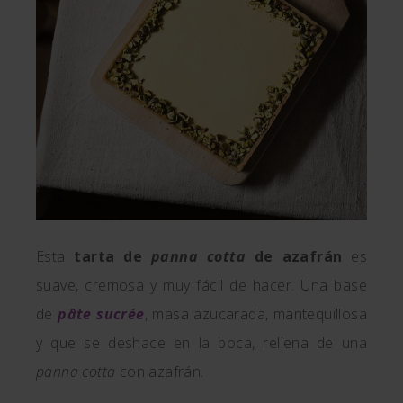
Esta
tarta de
panna cotta
de azafrán
es
suave, cremosa y muy fácil de hacer. Una base
de
pâte sucrée
, masa azucarada, mantequillosa
y que se deshace en la boca, rellena de una
panna cotta
con azafrán.