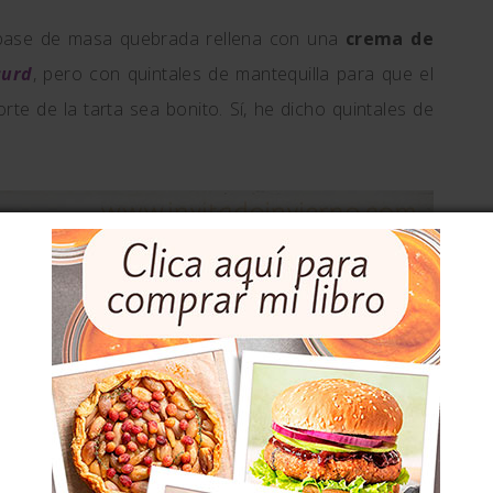
 base de masa quebrada rellena con una
crema de
curd
, pero con quintales de mantequilla para que el
te de la tarta sea bonito. Sí, he dicho quintales de