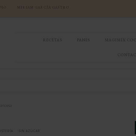
DIO
MIRIAM GARCÍA GASTRO
RECETAS
PANES
MAGIMIX CO
CONTA
rancesa
OSTERÍA
SIN AZÚCAR