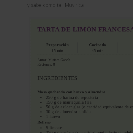
y sabe como tal. Muy rica.
TARTA DE LIMÓN FRANCES
Preparación
Cocinado
15 min
45 min
Autor:
Miriam García
Raciones:
8
INGREDIENTES
Masa quebrada con huevo y almendra
250 g de harina de repostería
150 g de mantequilla fría
50 g de azúcar glas (o cantidad equivalente de e
30 g de almendra molida
1 huevo
Relleno
5 limones
250 g de azúcar (o cantidad equivalente de edul