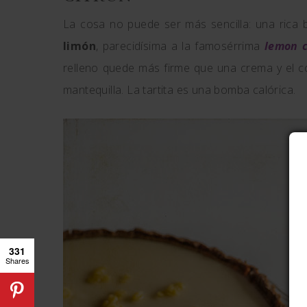
La cosa no puede ser más sencilla: una rica
limón
, parecidísima a la famosérrima
lemon 
relleno quede más firme que una crema y el cor
mantequilla. La tartita es una bomba calórica.
331
Shares