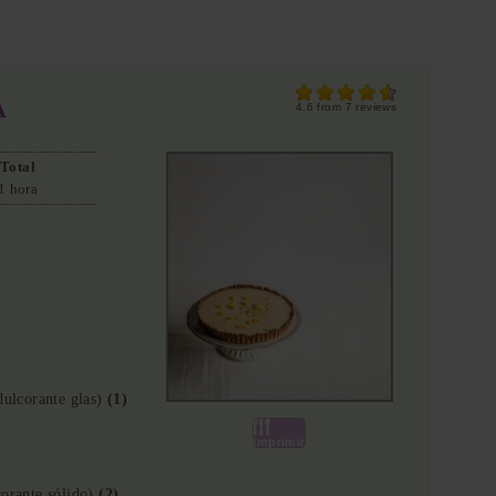
A
4.6
from
7
reviews
Total
1 hora
dulcorante glas)
(1)
Imprimir
corante sólido)
(2)