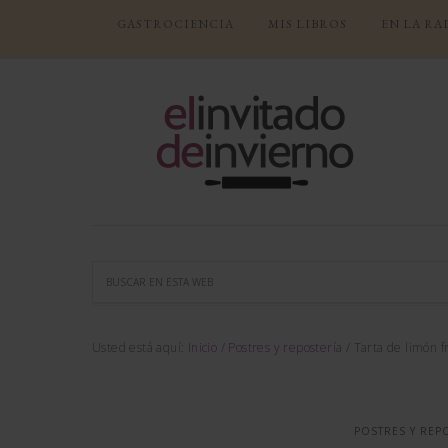
GASTROCIENCIA
MIS LIBROS
EN LA RA
Usted está aquí:
Inicio
/
Postres y repostería
/
Tarta de limón f
POSTRES Y REP