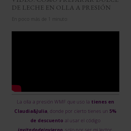
DE LECHE EN OLLA A PRESIÓN
En poco más de 1 minuto:
La olla a presión WMF que uso la
tienes en
Claudia&Julia
, donde por cierto tienes un
5%
de descuento
al usar el código
invitadodeinvierno
, solo por ser mi lector.