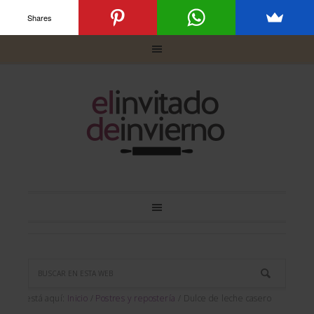
Shares
Usted está aquí:
Inicio
/
Postres y repostería
/
Dulce de leche casero