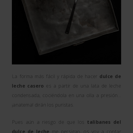
La forma más fácil y rápida de hacer
dulce de
leche casero
es a partir de una lata de leche
condensada, cociéndola en una olla a presión…
¡anatema! dirán los puristas.
Pues aún a riesgo de que los
talibanes del
dulce de leche
me persigan, os voy a contar