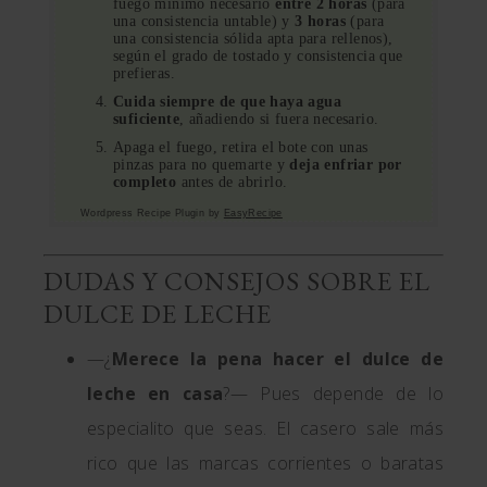
fuego mínimo necesario
entre 2 horas
(para
una consistencia untable) y
3 horas
(para
una consistencia sólida apta para rellenos),
según el grado de tostado y consistencia que
prefieras.
Cuida siempre de que haya agua
suficiente
, añadiendo si fuera necesario.
Apaga el fuego, retira el bote con unas
pinzas para no quemarte y
deja enfriar por
completo
antes de abrirlo.
Wordpress Recipe Plugin by
EasyRecipe
DUDAS Y CONSEJOS SOBRE EL
DULCE DE LECHE
—¿
Merece la pena hacer el dulce de
leche en casa
?— Pues depende de lo
especialito que seas. El casero sale más
rico que las marcas corrientes o baratas