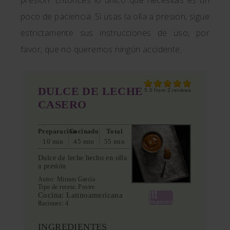
poco de paciencia. Si usas la olla a presión, sigue
estrictamente sus instrucciones de uso, por
favor, que no queremos ningún accidente.
DULCE DE LECHE
5.0
from
2
reviews
CASERO
Preparación
Cocinado
Total
10 min
45 min
55 min
Dulce de leche hecho en olla
a presión
Autor:
Miriam García
Tipo de receta:
Postre
Cocina:
Latinoamericana
Imprimir
Raciones:
4
INGREDIENTES