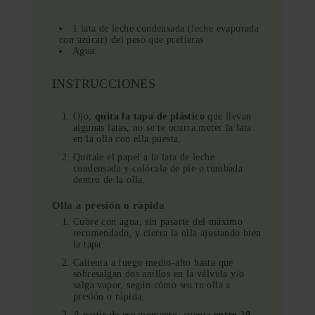
1 lata de leche condensada (leche evaporada
con azúcar) del peso que prefieras
Agua
INSTRUCCIONES
Ojo,
quita la tapa de plástico
que llevan
algunas latas, no se te ocurra meter la lata
en la olla con ella puesta.
Quítale el papel a la lata de leche
condensada y colócala de pie o tumbada
dentro de la olla.
Olla a presión o rápida
Cubre con agua, sin pasarte del máximo
recomendado, y cierra la olla ajustando bien
la tapa.
Calienta a fuego medio-alto hasta que
sobresalgan dos anillos en la válvula y/o
salga vapor, según cómo sea tu olla a
presión o rápida.
A partir de ese momento, cuenta
entre 20