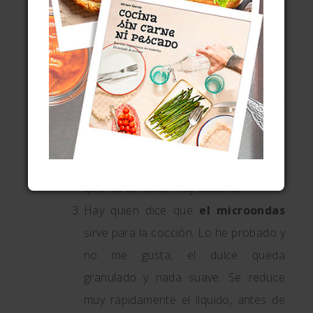
viene concentrada. Solo tienes que
caramelizar/
maillardizar
.
Cociendo
la lata cerrada en olla a
presión o abierta en olla sin
presión
, hasta que está oscuro y
caramelizado. Esto también lleva su
tiempo, llegando igualmente a ser de
hasta 3 horas en olla sin presión si
quieres un dulce muy oscurito.
Hay quien dice que
el microondas
sirve para la cocción. Lo he probado y
no me gusta, el dulce queda
granulado y nada suave. Se reduce
muy rápidamente el líquido, antes de