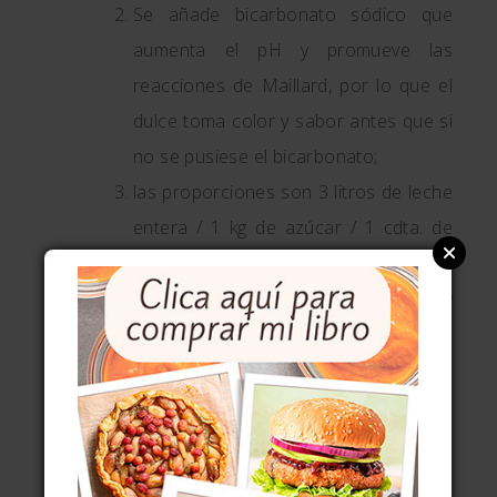
Se añade bicarbonato sódico que
aumenta el pH y promueve las
reacciones de Maillard, por lo que el
dulce toma color y sabor antes que si
no se pusiese el bicarbonato;
las proporciones son 3 litros de leche
entera / 1 kg de azúcar / 1 cdta. de
bicarbonato sódico y puedes
tardar
hasta 3 horas
cociendo a fuego muy
bajo, según el Crandon ya citado.
Con leche condensada
(aunque los
puristas no lo aprueben):
Partiendo de esta leche, la
concentración te la ahorras pues ya