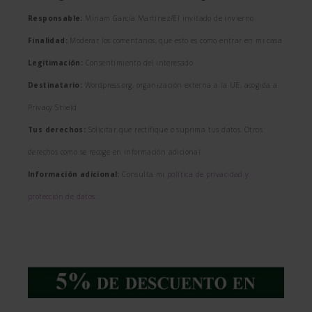
Responsable:
Miriam García Martínez/El invitado de invierno
Finalidad:
Moderar los comentarios, que esto es como entrar en mi casa
Legitimación:
Consentimiento del interesado
Destinatario:
Wordpress.org, organización externa a la UE, acogida a
Privacy Shield
Tus derechos:
Solicitar que rectifique o suprima tus datos. Otros
derechos como se recoge en información adicional
Información adicional:
Consulta mi
política de privacidad y
protección de datos
.