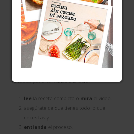
un queso azul del norte también haría un
buen papel, con precaución porque el
sabor intenso no debe enmascarar por
completo el de los vegetales.
¿Tienes alguna otra duda?
Pregúntamela en los comentarios
.
Antes de ponerte manos a la obra:
lee
la receta completa o
mira
el vídeo,
asegúrate de que tienes todo lo que
necesitas y
entiende
el proceso.