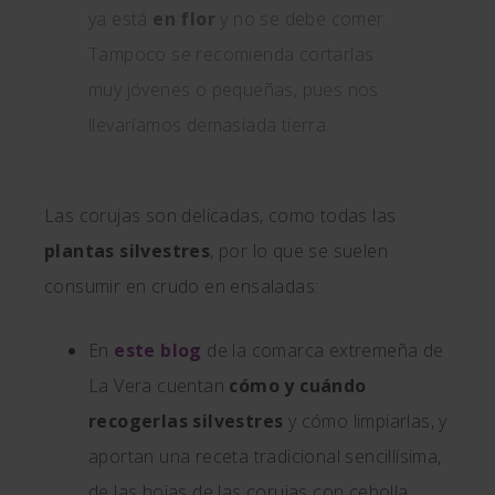
ya está
en flor
y no se debe comer.
Tampoco se recomienda cortarlas
muy jóvenes o pequeñas, pues nos
llevaríamos demasiada tierra.
Las corujas son delicadas, como todas las
plantas silvestres
, por lo que se suelen
consumir en crudo en ensaladas:
En
este blog
de la comarca extremeña de
La Vera cuentan
cómo y cuándo
recogerlas silvestres
y cómo limpiarlas, y
aportan una receta tradicional sencillísima,
de las hojas de las corujas con cebolla