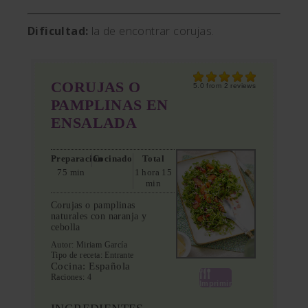
Dificultad:
la de encontrar corujas.
CORUJAS O
5.0
from
2
reviews
PAMPLINAS EN
ENSALADA
Preparación
Cocinado
Total
75 min
1 hora 15
min
Corujas o pamplinas
naturales con naranja y
cebolla
Autor:
Miriam García
Tipo de receta:
Entrante
Cocina:
Española
Raciones:
4
Imprimir