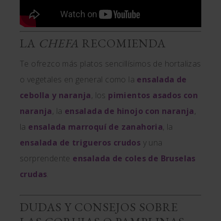
LA
CHEFA
RECOMIENDA
Te ofrezco más platos sencillísimos de hortalizas
o vegetales en general como la
ensalada de
cebolla y naranja
, los
pimientos asados con
naranja
, la
ensalada de hinojo con naranja
,
la
ensalada marroquí de zanahoria
, la
ensalada de trigueros crudos
y una
sorprendente
ensalada de coles de Bruselas
crudas
.
DUDAS Y CONSEJOS SOBRE