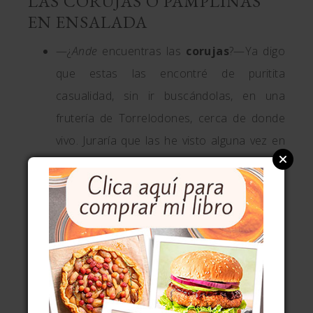
LAS CORUJAS O PAMPLINAS
EN ENSALADA
—¿
Ande
encuentras las
corujas
?—Ya digo
que estas las encontré de puritita
casualidad, sin ir buscándolas, en una
frutería de Torrelodones, cerca de donde
vivo. Juraría que las he visto alguna vez en
El Corte Inglés y seguro que en temporada
en fruterías caras las encuentras, al menos
en Madrid.
—¿Cuál
queso curado
has usado? ¿Me
recomiendas alguno?— Un buen queso
manchego o castellano añejo te irá bien. Yo
he usado el añejo de Flor de Esgueva. Pero