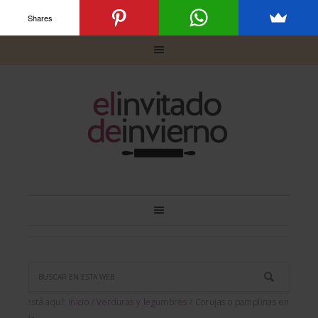
Shares
Usted está aquí:
Inicio
/
Verduras y legumbres
/
Corujas o pamplinas en