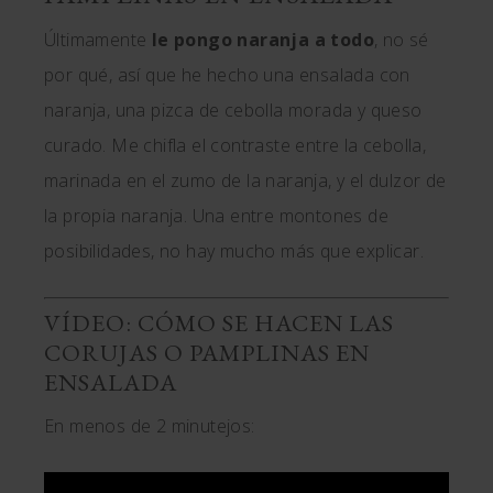
Últimamente
le pongo naranja a todo
, no sé
por qué, así que he hecho una ensalada con
naranja, una pizca de cebolla morada y queso
curado. Me chifla el contraste entre la cebolla,
marinada en el zumo de la naranja, y el dulzor de
la propia naranja. Una entre montones de
posibilidades, no hay mucho más que explicar.
VÍDEO: CÓMO SE HACEN LAS
CORUJAS O PAMPLINAS EN
ENSALADA
En menos de 2 minutejos: