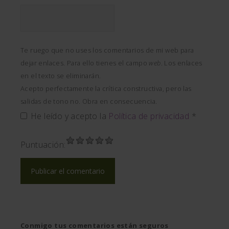
Te ruego que no uses los comentarios de mi web para
dejar enlaces. Para ello tienes el campo
web
. Los enlaces
en el texto se eliminarán.
Acepto perfectamente la crítica constructiva, pero las
salidas de tono no. Obra en consecuencia.
He leído y acepto la
Política de privacidad
*
Puntuación:
Conmigo tus comentarios están seguros