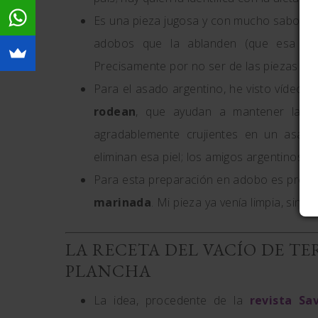
Es una pieza jugosa y con mucho sabor, 
adobos que la ablanden (que esa er
Precisamente por no ser de las piezas má
Para el asado argentino, he visto vídeos
rodean
, que ayudan a mantener la pi
agradablemente crujientes en un asado
eliminan esa piel; los amigos argentinos no
Para esta preparación en adobo es preferi
marinada
. Mi pieza ya venía limpia, sin 
LA RECETA DEL VACÍO DE T
PLANCHA
La idea, procedente de la
revista Sa