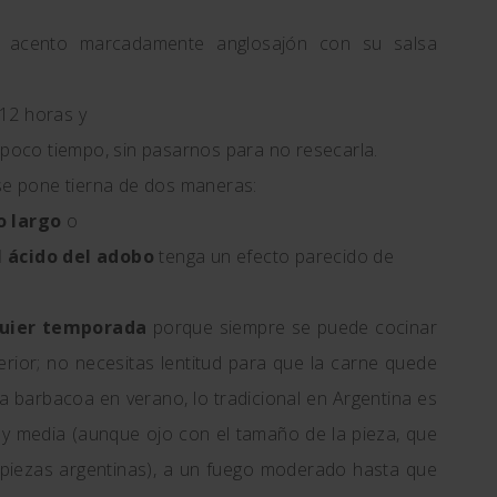
n acento marcadamente anglosajón con su salsa
12 horas y
 poco tiempo, sin pasarnos para no resecarla.
 se pone tierna de dos maneras:
o largo
o
l ácido del adobo
tenga un efecto parecido de
quier temporada
porque siempre se puede cocinar
terior; no necesitas lentitud para que la carne quede
la barbacoa en verano, lo tradicional en Argentina es
 y media (aunque ojo con el tamaño de la pieza, que
as piezas argentinas), a un fuego moderado hasta que