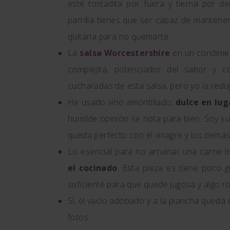
esté tostadita por fuera y tierna por d
parrilla tienes que ser capaz de mantene
quitarla para no quemarte.
La
salsa Worcestershire
en un condimen
complejita, potenciador del sabor y c
cucharadas de esta salsa, pero yo la reduj
He usado vino amontillado,
dulce en lug
humilde opinión se nota para bien. Soy su
queda perfecto con el vinagre y los demá
Lo esencial para no arruinar una carne
el cocinado
. Esta pieza es tiene poco
suficiente para que quede jugosa y algo r
Sí, el vacío adobado y a la plancha qued
fotos.