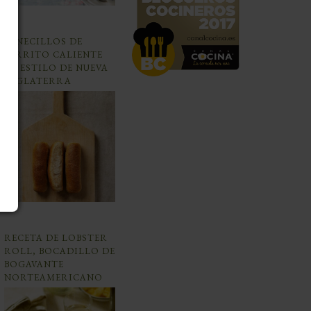
PANECILLOS DE
PERRITO CALIENTE
AL ESTILO DE NUEVA
INGLATERRA
RECETA DE LOBSTER
ROLL, BOCADILLO DE
BOGAVANTE
NORTEAMERICANO