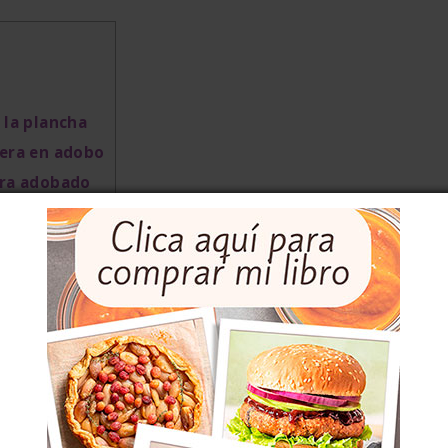
 la plancha
nera en adobo
era adobado
DEVENIR
 trasero de la vaca
, entre las costillas y el hueco de
tadounidenses denominan
flank steak
y en España es
ue los límites de las piezas son distintos en cada
trecha.