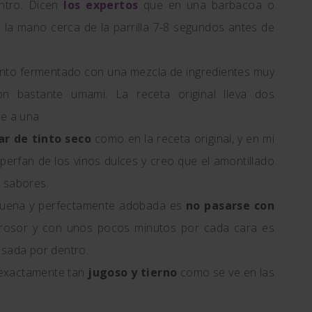
entro. Dicen
los expertos
que en una barbacoa o
r la mano cerca de la parrilla 7-8 segundos antes de
to fermentado con una mezcla de ingredientes muy
on bastante umami. La receta original lleva dos
e a una.
ar de tinto seco
como en la receta original, y en mi
perfan de los vinos dulces y creo que el amontillado
s sabores.
 buena y perfectamente adobada es
no pasarse con
 grosor y con unos pocos minutos por cada cara es
osada por dentro.
a exactamente tan
jugoso y tierno
como se ve en las