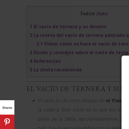
Índice
[
hide
]
1
El vacío de ternera y su devenir
2
La receta del vacío de ternera adobado a
2.1
Vídeo: cómo se hace el vacío de ter
3
Dudas y consejos sobre el vacío de tern
4
Referencias
5
La chefa recomienda
EL VACÍO DE TERNERA Y SU 
El vacío es un corte situado en
el flanco
Shares
la cadera. Este corte es lo que los es
parte de la falda, aproximadamente, porq
país; hay quien la identifica con la aleta es