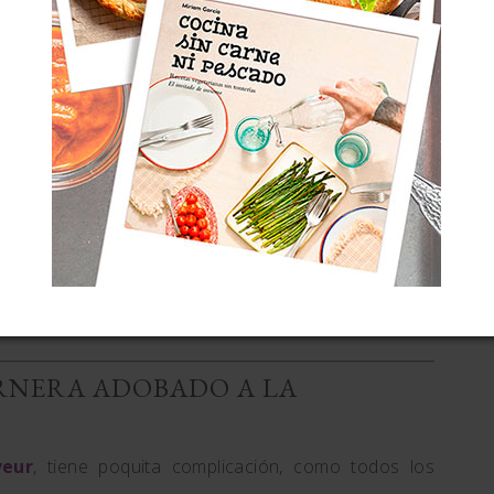
pero
fibrosa y poco tierna
, por ello se presta bien a
a una de las metas de los adobos en origen).
s apreciadas resulta muy económica.
 con el vacío preparado con
las membranas que lo
eza jugosa en la parrilla, al tiempo que quedan
 lento, pero también he visto referencias en que
s podrán ilustrar.
ble eliminarlas para que la pieza
absorba mejor la
las membranas en cuestión.
ERNERA ADOBADO A LA
veur
, tiene poquita complicación, como todos los