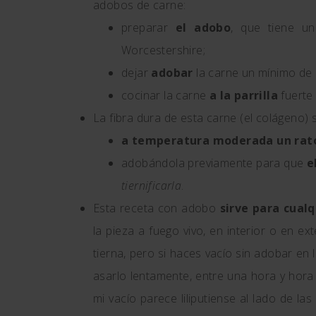
adobos de carne:
preparar
el adobo
, que tiene u
Worcestershire;
dejar
adobar
la carne un mínimo de 
cocinar la carne
a la parrilla
fuerte
La fibra dura de esta carne (el colágeno)
a temperatura moderada un rat
adobándola previamente para que
e
tiernificarla
.
Esta receta con adobo
sirve para cual
la pieza a fuego vivo, en interior o en ex
tierna, pero si haces vacío sin adobar en 
asarlo lentamente, entre una hora y hora
mi vacío parece liliputiense al lado de l