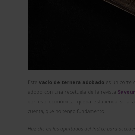
Este
vacío de ternera adobado
es un corte d
adobo con una recetuela de la revista
Saveu
por eso económica, queda estupenda si la a
cuenta, que no tengo fundamento.
Haz clic en los apartados del índice para accede