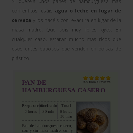
Si queréis unos panes de hamburguesa más
corrientitos, usáis
agua o leche en lugar de
cerveza
y los hacéis con levadura en lugar de la
masa madre. Que sois muy libres,
oyes
. En
cualquier caso, estarán mucho más ricos que
esos entes babosos que venden en bolsas de
plástico.
PAN DE
5.0
from
6
reviews
HAMBURGUESA CASERO
Preparación
Cocinado
Total
6 horas
30 min
6 horas
30 min
Pan de hamburguesa casero,
con y sin masa madre, con y