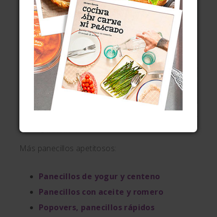
LA
CHEFA
RECOMIENDA
Más panecillos apetitosos:
Panecillos de yogur y centeno
Panecillos con aceite y romero
Popovers, panecillos rápidos