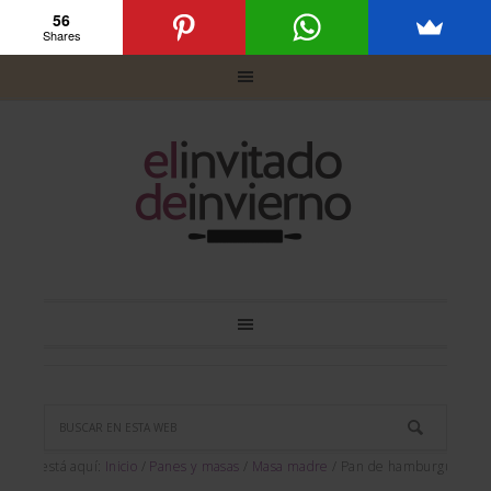
56
Shares
Usted está aquí:
Inicio
/
Panes y masas
/
Masa madre
/
Pan de hamburguesa