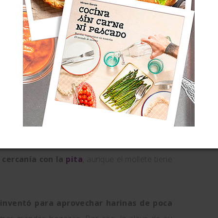
del siglo XVI, […].
o de forma artesanal, comenzó a entrar en los
 industrialización del sector, como pone de
97 sobre la empresa familiar
San Roque de
do activamente la incorporación del mollete de
terial de Andalucía que está elaborando el
nsejería de Cultura de Andalucía […].
ascendencia claramente árabe de este
 cercanía con la
pita
, aunque el mollete tiene
 inventó para aprovechar harinas de poca