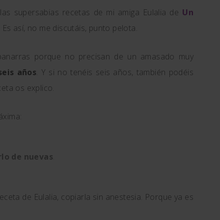
las supersabias recetas de mi amiga Eulalia de
Un
. Es así, no me discutáis, punto pelota.
 panarras porque no precisan de un amasado muy
seis años
. Y si no tenéis seis años, también podéis
eta os explico.
áxima:
rlo de nuevas
.
ceta de Eulalia, copiarla sin anestesia. Porque ya es