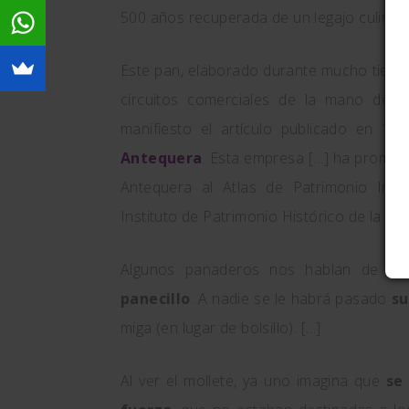
500 años recuperada de un legajo culinario 
Este pan, elaborado durante mucho tiemp
circuitos comerciales de la mano de la
manifiesto el artículo publicado en 19
Antequera
. Esta empresa […] ha promovi
Antequera al Atlas de Patrimonio Inma
Instituto de Patrimonio Histórico de la Co
Algunos panaderos nos hablan de la
panecillo
. A nadie se le habrá pasado
su
miga (en lugar de bolsillo). […]
Al ver el mollete, ya uno imagina que
se