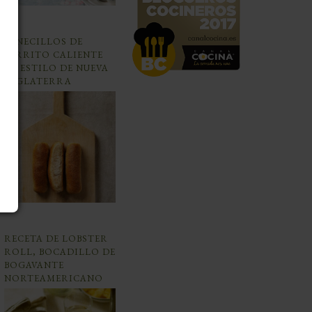
PANECILLOS DE
PERRITO CALIENTE
AL ESTILO DE NUEVA
INGLATERRA
RECETA DE LOBSTER
ROLL, BOCADILLO DE
BOGAVANTE
NORTEAMERICANO