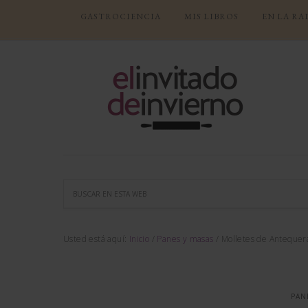
GASTROCIENCIA
MIS LIBROS
EN LA RA
Usted está aquí:
Inicio
/
Panes y masas
/
Molletes de Antequer
PAN