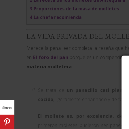
2
La receta de los molletes de Antequera
3
Proporciones de la masa de molletes
4
La chefa recomienda
LA VIDA PRIVADA DEL MOLL
Merece la pena leer completa la reseña que 
en
El foro del pan
porque es un compendio de 
materia molletera
:
Se trata de
un panecillo casi plano
cocido
, ligeramente enharinado y de form
Shares
El mollete es, por excelencia, de 
primeros molletes pudieron ser panecill