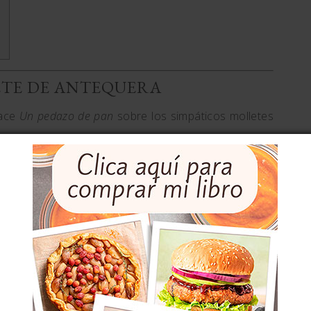
ETE DE ANTEQUERA
hace
Un pedazo de pan
sobre los simpáticos molletes
sabiduría; os dejo un extracto para
abundar en la
, de miga blanda y muy esponjosa, poco
a ovalada o redonda. […]
Antequera
(Málaga). […] Parece ser que los
os dulces, como atestigua una receta de hace