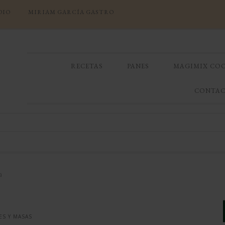
DIO
MIRIAM GARCÍA GASTRO
RECETAS
PANES
MAGIMIX CO
CONTA
a
ES Y MASAS