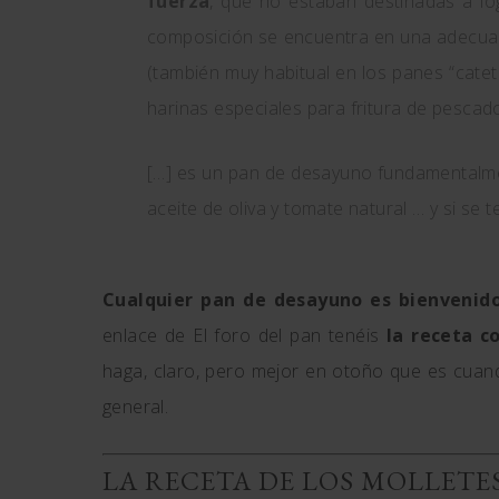
fuerza
, que no estaban destinadas a lo
composición se encuentra en una adecuada
(también muy habitual en los panes “catet
harinas especiales para fritura de pescad
[…] es un pan de desayuno fundamentalm
aceite de oliva y tomate natural … y si se 
Cualquier pan de desayuno es bienvenid
enlace de El foro del pan tenéis
la receta 
haga, claro, pero mejor en otoño que es cuan
general.
LA RECETA DE LOS MOLLETE