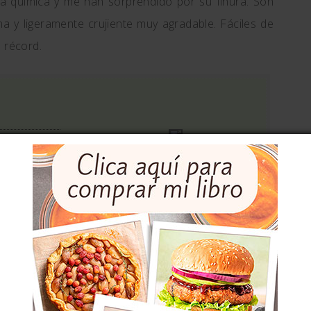
a química y me han sorprendido por su finura. Son
ina y ligeramente crujiente muy agradable. Fáciles de
 récord.
Total
40 min
Imprimir
lla y nuez moscada,