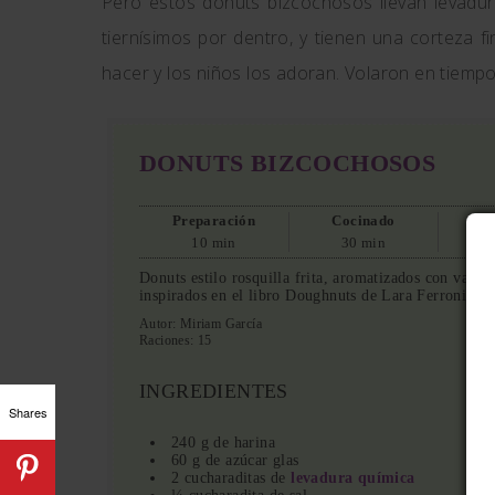
Pero estos donuts bizcochosos llevan levadur
tiernísimos por dentro, y tienen una corteza f
hacer y los niños los adoran. Volaron en tiempo
DONUTS BIZCOCHOSOS
Preparación
Cocinado
10 min
30 min
Donuts estilo rosquilla frita, aromatizados con vaini
inspirados en el libro Doughnuts de Lara Ferroni.
Autor:
Miriam García
Raciones:
15
INGREDIENTES
Shares
240 g de harina
60 g de azúcar glas
2 cucharaditas de
levadura química