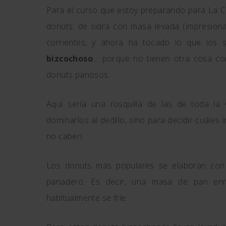
Para el curso que estoy preparando para La Co
donuts: de sidra con masa levada (impresiona
corrientes, y ahora ha tocado lo que los
bizcochoso
… porque no tienen otra cosa co
donuts panosos.
Aquí sería una rosquilla de las de toda la
dominarlos al dedillo, sino para decidir cuále
no caben.
Los donuts más populares se elaboran co
panadero. Es decir, una masa de pan enri
habitualmente se fríe.