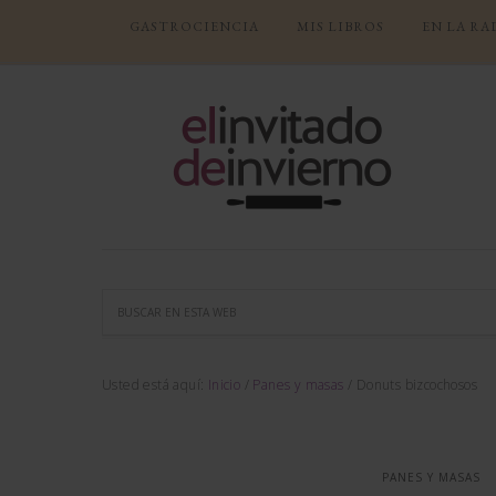
GASTROCIENCIA
MIS LIBROS
EN LA RA
Usted está aquí:
Inicio
/
Panes y masas
/
Donuts bizcochosos
PANES Y MASAS