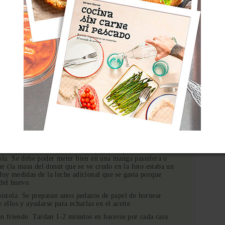
las. Se tamiza la harina y se mezcla con la levadura, la sal y
r.
 tenéis un robot para hacerlo, mejor que mejor. Quedará una
e leche, hasta obtener una masa pegajosa y relativamente
tola. Se debe poder meter bien en una manga pastelera o
one (la masa del donut que se ve crudo en la foto estaba un
doy medidas de la leche adicional que se gasta porque
del huevo.
pistola. Se preparan unos pedazos de papel de hornear
 ellos y ayudarse para echarlas en el aceite.
van friendo. Tardan 1-2 minutos en hacerse por cada cara.