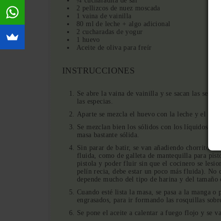
¼ cucharadita de sal
2 pellizcos de nuez moscada
1 vaina de vainilla
80 ml de leche + algo adicional
2 cucharadas de yogur
1 huevo
Aceite de oliva para freír
INSTRUCCIONES
Se abre la vaina de vainilla y se sacan las semil
las especias.
Aparte se mezcla el huevo con la leche y el yogu
Se mezclan bien los sólidos con los líquidos, si
masa bastante sólida.
Sin parar de batir, se van añadiendo chorritos d
fluida, como de galleta de mantequilla para pis
pistola y poder fluir sin que el cocinero se lesi
pelín recia, debe estar un poco más fluida). No 
depende mucho del tipo de harina y del tamaño 
Cuando esté lista la masa, se pasa a la manga o 
engrasados, para ir formando las rosquillas sobre
Se pone el aceite a calentar a fuego flojo y se 