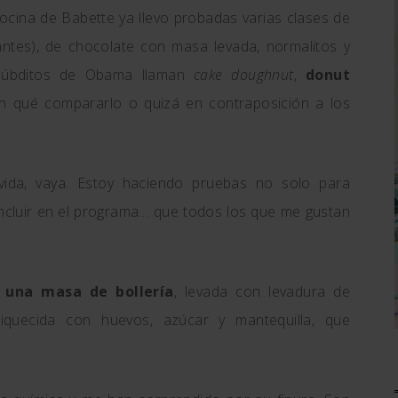
cina de Babette ya llevo probadas varias clases de
ntes), de chocolate con masa levada, normalitos y
 súbditos de Obama llaman
cake doughnut
,
donut
n qué compararlo o quizá en contraposición a los
 vida, vaya. Estoy haciendo pruebas no solo para
s incluir en el programa… que todos los que me gustan
n
una masa de bollería
, levada con levadura de
quecida con huevos, azúcar y mantequilla, que