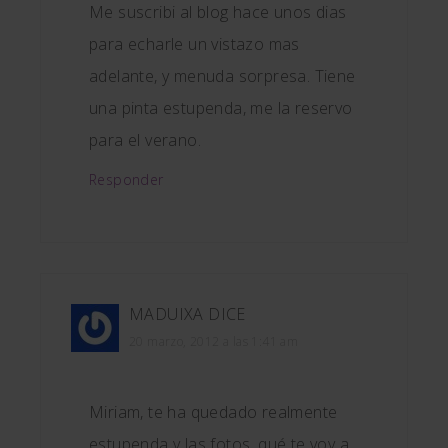
Me suscribi al blog hace unos dias
para echarle un vistazo mas
adelante, y menuda sorpresa. Tiene
una pinta estupenda, me la reservo
para el verano.
Responder
MADUIXA
DICE
20 marzo, 2012 a las 1:41 am
Miriam, te ha quedado realmente
estupenda y las fotos, qué te voy a