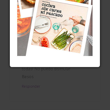
Responder
M. ÁNGELES (SECOCINA)
DICE
19 marzo, 2012 a las 7:28 pm
No, no tengo mesura. ¡Las quiero
todas! No puedo disimular.
Besos
Responder