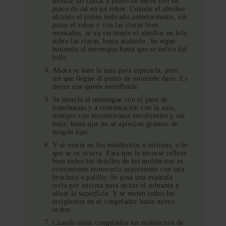
montar las claras a punto de nieve con un
pizco de sal en un robot. Cuando el almíbar
alcanza el punto indicado anteriormente, sin
parar el robot y con las claras bien
montadas, se va vertiendo el almíbar en hilo
sobre las claras, hasta acabarlo. Se sigue
batiendo el merengue hasta que se enfríe del
todo.
Ahora se bate la nata para espesarla, pero
sin que llegue al punto de montado duro. Es
mejor que quede semifluida.
Se mezcla el merengue con el puré de
frambuesas y a continuación con la nata,
siempre con movimientos envolventes y sin
batir, hasta que no se aprecien grumos de
ningún tipo.
Y se vierte en los moldecitos o tarrinas, o lo
que se os ocurra. Para que la mousse rellene
bien todos los detalles de los moldecitos es
conveniente removerla suavemente con una
brocheta o palillo. Se pasa una espátula
recta por encima para quitar el sobrante y
alisar la superficie. Y se meten todos los
recipientes en el congelador hasta nueva
orden.
Cuando están congelados los moldecitos de