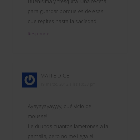
Buenisima y fresquita. Una receta
para guardar porque es de esas
que repites hasta la saciedad.
Responder
MAITE
DICE
19 marzo, 2012 a las 10:33 pm
Ayayayayayyyy, qué vicio de
mousse!
Le dí unos cuantos lametones a la
pantalla, pero no me llega el