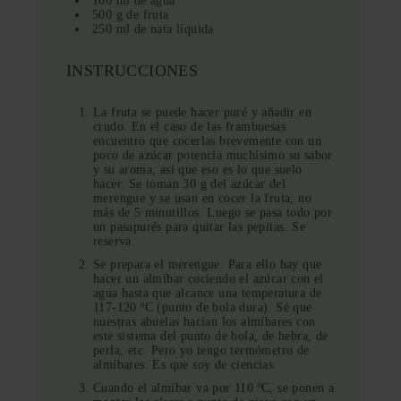
100 ml de agua
500 g de fruta
250 ml de nata líquida
INSTRUCCIONES
La fruta se puede hacer puré y añadir en
crudo. En el caso de las frambuesas
encuentro que cocerlas brevemente con un
poco de azúcar potencia muchísimo su sabor
y su aroma, así que eso es lo que suelo
hacer. Se toman 30 g del azúcar del
merengue y se usan en cocer la fruta, no
más de 5 minutillos. Luego se pasa todo por
un pasapurés para quitar las pepitas. Se
reserva.
Se prepara el merengue. Para ello hay que
hacer un almíbar cociendo el azúcar con el
agua hasta que alcance una temperatura de
117-120 ºC (punto de bola dura). Sé que
nuestras abuelas hacían los almíbares con
este sistema del punto de bola, de hebra, de
perla, etc. Pero yo tengo termómetro de
almíbares. Es que soy de ciencias.
Cuando el almíbar va por 110 ºC, se ponen a