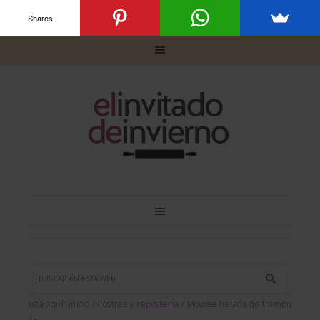
Shares
Usted está aquí:
Inicio
/
Postres y repostería
/
Mousse helada de frambuesa,