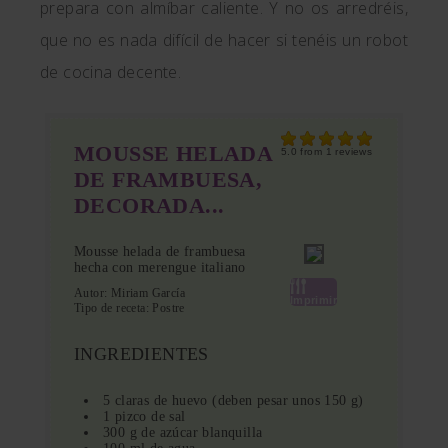
prepara con almíbar caliente. Y no os arredréis,
que no es nada difícil de hacer si tenéis un robot
de cocina decente.
MOUSSE HELADA
5.0
from
1
reviews
DE FRAMBUESA,
DECORADA...
Mousse helada de frambuesa
hecha con merengue italiano
Autor:
Miriam García
Imprimir
Tipo de receta:
Postre
INGREDIENTES
5 claras de huevo (deben pesar unos 150 g)
1 pizco de sal
300 g de azúcar blanquilla