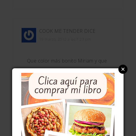
COOK ME TENDER
DICE
19 marzo, 2012 a las 7:23 pm
Que color más bonito Miriam y que
bien me sentarían ahora, mecachis!
Oye lo del merengue italiano me ha
flipado mucho pero justo hoy
quería empezar con la dieta… pero
va a ser que no… si la mirada y los
pensamientos engordasen yo
estaría como una bolilla! Besos!!