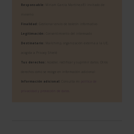
Responsable:
Miriam García Martínez/El invitado de
invierno
Finalidad:
Gestionar envío de boletín informativo
Legitimación:
Consentimiento del interesado
Destinatario:
Mailchimp, organización externa a la UE,
acogida a Privacy Shield
Tus derechos:
Acceder, rectificar y suprimir datos. Otros
derechos como se recoge en información adicional
Información adicional:
Consulta mi
política de
privacidad y protección de datos
.