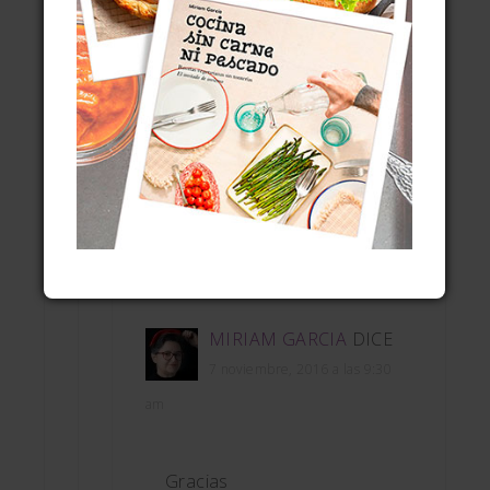
6 noviembre, 2016 a las 7:45 pm
Aqui,en Torre-Pacheco las
conocemos como calabazas
cacahuete
Responder
MIRIAM GARCIA
DICE
7 noviembre, 2016 a las 9:30
am
Gracias