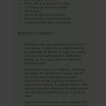
450 a 500 g de harina de espelta
1 calabaza de mediano tamaño
Sal al gusto
Aceite de oliva para pincelar
Pimentón dulce para espolvorear
Comino molido para espolvorear
INSTRUCCIONES
Ponemos todos los ingredientes en un bol y
mezclamos. Usamos la cantidad menor de
las indicadas de harina, si luego nos queda
la masa demasiado pegajosa añadiremos
harina, no nos vaya a salir un ladrillo si
añadimos todo.
Amasamos a mano o a máquina, como más
nos guste. No es necesario amasar mucho
porque la masa tiene tanta grasa que
desarrollar mucho el gluten no merece la
pena, en mi opinión. La dejamos levar. Veis
que esta masa lleva bastante levadura porque
con tanta grasa aquello no leva ni
jarto
de
vino.
Cuando haya levado una cosa razonable (no
hace falta que doble del todo), desgasamos