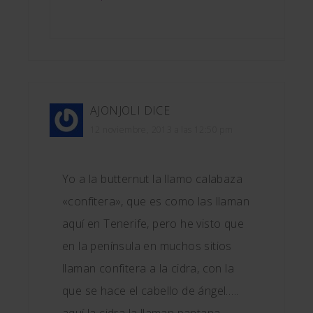
AJONJOLI
DICE
12 noviembre, 2013 a las 12:50 pm
Yo a la butternut la llamo calabaza
«confitera», que es como las llaman
aquí en Tenerife, pero he visto que
en la península en muchos sitios
llaman confitera a la cidra, con la
que se hace el cabello de ángel…..
aquí la cidra la llaman pantana