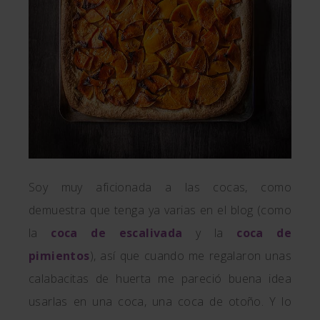
Soy muy aficionada a las cocas, como
demuestra que tenga ya varias en el blog (como
la
coca de escalivada
y la
coca de
pimientos
), así que cuando me regalaron unas
calabacitas de huerta me pareció buena idea
usarlas en una coca, una coca de otoño. Y lo