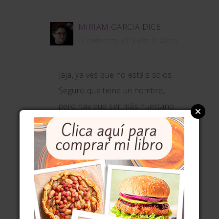
MIRIAM GARCIA
DICE
11 noviembre, 2013 a las 10:20 am
Jaja, ya ves que no estáis solos.
Seguro que tiene un nombre,
pero hay que ser más huertano
que yo para saberlo.
Responder
JUAN GARRE LOPEZ
DICE