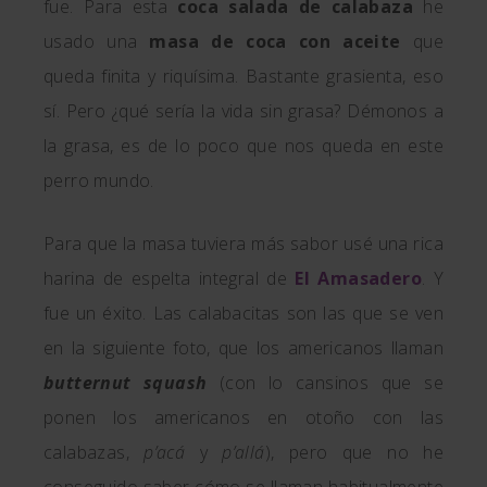
fue. Para esta
coca salada de calabaza
he
usado una
masa de coca con aceite
que
queda finita y riquísima. Bastante grasienta, eso
sí. Pero ¿qué sería la vida sin grasa? Démonos a
la grasa, es de lo poco que nos queda en este
perro mundo.
Para que la masa tuviera más sabor usé una rica
harina de espelta integral de
El Amasadero
. Y
fue un éxito. Las calabacitas son las que se ven
en la siguiente foto, que los americanos llaman
butternut squash
(con lo cansinos que se
ponen los americanos en otoño con las
calabazas,
p’acá
y
p’allá
), pero que no he