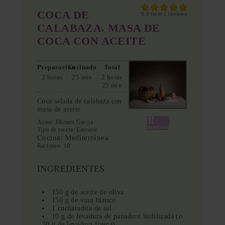
COCA DE
5.0
from
1
reviews
CALABAZA. MASA DE
COCA CON ACEITE
Preparación
Cocinado
Total
2 horas
25 min
2 horas
25 min
Coca salada de calabaza con
masa de aceite
Autor:
Miriam García
Imprimir
Tipo de receta:
Entrante
Cocina:
Mediterránea
Raciones:
10
INGREDIENTES
150 g de aceite de oliva
150 g de vino blanco
1 cucharadita de sal
10 g de levadura de panadero liofilizada (o
30 g de levadura fresca)