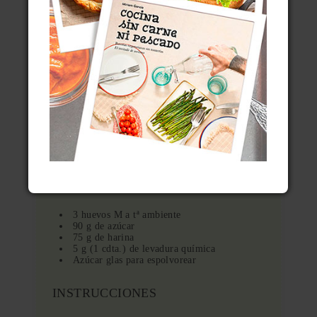
SOLETILLA CASEROS
Preparación
Cocinado
Total
30 min
20 min
50 min
Pequeños bizcochos
alargados para mojar
Autor:
Miriam García
Tipo de receta:
Postre
Cocina:
Internacional
Raciones:
22
Imprimir
INGREDIENTES
3 huevos M a tª ambiente
90 g de azúcar
75 g de harina
5 g (1 cdta.) de levadura química
Azúcar glas para espolvorear
INSTRUCCIONES