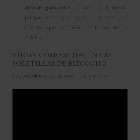
azúcar glas
antes de meter en el horno,
porque creo que ayuda a formar una
costrita que mantiene la forma de la
soletilla.
VÍDEO: CÓMO SE HACEN LAS
SOLETILLAS DE BIZCOCHO
Las soletillas caseras en minuto y medio: