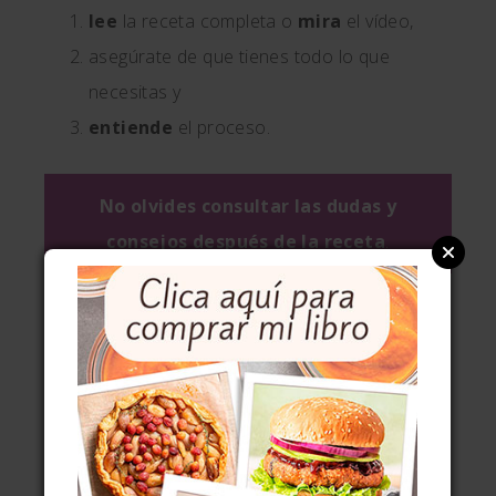
lee
la receta completa o
mira
el vídeo,
asegúrate de que tienes todo lo que
necesitas y
entiende
el proceso.
No olvides consultar las dudas y
consejos después de la receta
.
Dificultad:
montar bien las claras e integrarlas
sin bajarlas mucho. Requiere práctica. También
conviene tener un poco de manejo de la manga
pastelera.
BIZCOCHOS DE
5.0
from
1
reviews