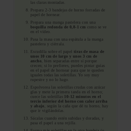
las claras montadas.
Prepara 2-3 bandejas de horno forradas de
papel de hornear.
Prepara una manga pastelera con una
boquilla redonda de 0,8-1 cm
como se ve
en el vídeo.
Pasa la masa con una espátula a la manga
pastelera y ciérrala.
Escudilla sobre el papel
tiras de masa de
unos 10 cm de largo y unos 3 cm de
ancho
, bien separadas entre sí porque
crecen; si lo prefieres, puedes pintar guías
en el papel de hornear para que te queden
iguales todas las soletillas. Yo soy muy
rupestre y no lo hago.
Espolvorea las soletillas crudas con azúcar
glas y mete la primera tanda en el horno;
cuece las soletillas
10-12 minutos en el
tercio inferior del horno con calor arriba
y abajo
, según la caña que dé tu horno, hay
que ir vigilándolas.
Sácalas cuando estén subidas y doradas, y
pasa el papel a una rejilla.
Forma más soletillas en la otra bandeja (o