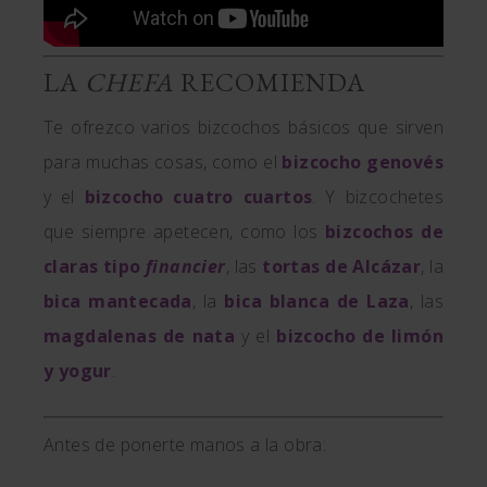
LA
CHEFA
RECOMIENDA
Te ofrezco varios bizcochos básicos que sirven
para muchas cosas, como el
bizcocho genovés
y el
bizcocho cuatro cuartos
. Y bizcochetes
que siempre apetecen, como los
bizcochos de
claras tipo
financier
, las
tortas de Alcázar
, la
bica mantecada
, la
bica blanca de Laza
, las
magdalenas de nata
y el
bizcocho de limón
y yogur
.
Antes de ponerte manos a la obra: