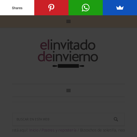
Shares
Usted está aquí:
Inicio
/
Postres y repostería
/
Bizcochos de soletilla, receta