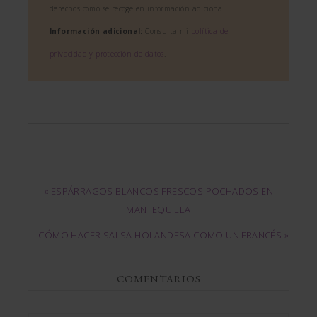
derechos como se recoge en información adicional
Información adicional:
Consulta mi
política de
privacidad y protección de datos
.
« ESPÁRRAGOS BLANCOS FRESCOS POCHADOS EN
MANTEQUILLA
CÓMO HACER SALSA HOLANDESA COMO UN FRANCÉS »
COMENTARIOS