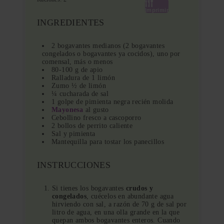
Imprimir
INGREDIENTES
2 bogavantes medianos (2 bogavantes
congelados o bogavantes ya cocidos), uno por
comensal, más o menos
80-100 g de apio
Ralladura de 1 limón
Zumo ½ de limón
¼ cucharada de sal
1 golpe de pimienta negra recién molida
Mayonesa
al gusto
Cebollino fresco a cascoporro
2 bollos de perrito caliente
Sal y pimienta
Mantequilla para tostar los panecillos
INSTRUCCIONES
Si tienes los bogavantes
crudos y
congelados
, cuécelos en abundante agua
hirviendo con sal, a razón de 70 g de sal por
litro de agua, en una olla grande en la que
quepan ambos bogavantes enteros. Cuando