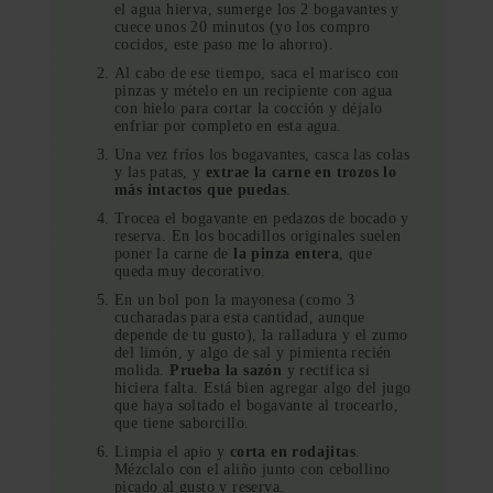
el agua hierva, sumerge los 2 bogavantes y
cuece unos 20 minutos (yo los compro
cocidos, este paso me lo ahorro).
Al cabo de ese tiempo, saca el marisco con
pinzas y mételo en un recipiente con agua
con hielo para cortar la cocción y déjalo
enfriar por completo en esta agua.
Una vez fríos los bogavantes, casca las colas
y las patas, y
extrae la carne en trozos lo
más intactos que puedas
.
Trocea el bogavante en pedazos de bocado y
reserva. En los bocadillos originales suelen
poner la carne de
la pinza entera
, que
queda muy decorativo.
En un bol pon la mayonesa (como 3
cucharadas para esta cantidad, aunque
depende de tu gusto), la ralladura y el zumo
del limón, y algo de sal y pimienta recién
molida.
Prueba la sazón
y rectifica si
hiciera falta. Está bien agregar algo del jugo
que haya soltado el bogavante al trocearlo,
que tiene saborcillo.
Limpia el apio y
corta en rodajitas
.
Mézclalo con el aliño junto con cebollino
picado al gusto y reserva.