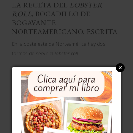
LA RECETA DEL
LOBSTER
ROLL
, BOCADILLO DE
BOGAVANTE
NORTEAMERICANO, ESCRITA
En la coste este de Norteamérica hay dos
formas de servir el
lobster roll
:
en
caliente
, al estilo de Connecticut, con la
carne del bogavante salteada en
mantequilla;
en
frío
, al estilo canadiense y también del
estado de Maine.
Me decanto por el bocadillo frío.