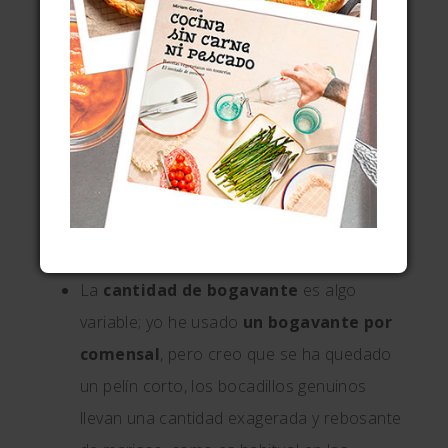
En cuanto al pan, he preparado mis propios
panes porque me gusta aprender nuevas
técnicas, pero no es imprescindible:
para
conseguir los laterales lisos
que puedes
tostar en mantequilla también puedes
emplear
bollos corrientes para perrito
caliente
, rebanándoles una rodajita de los
laterales para dejarlos planos, sin más.
La
cantidad de bogavante
es algo
variable; yo he usado
un bogavante por
comensal
, pero creo que se ha quedado
un pelín corto, los bocadillos genuinos
llevan una cantidad exagerada y rebosante