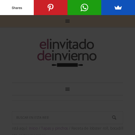
Shares
Usted está aquí:
Inicio
/
Tapas y pinchos
/
Receta de lobster roll, bocadillo de