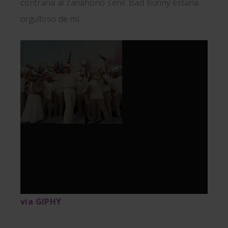
contraria al zanahorio senil. Bad Bunny estaría
orgulloso de mí.
via GIPHY