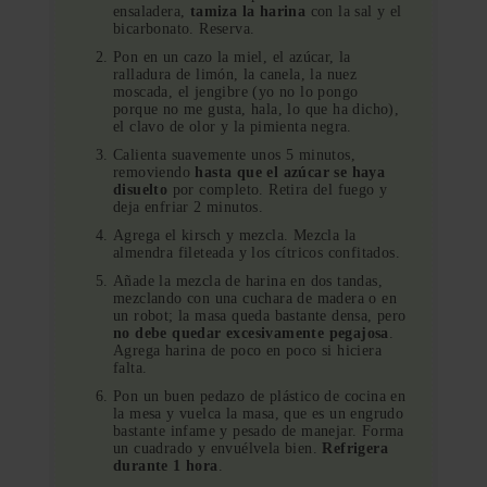
ensaladera,
tamiza la harina
con la sal y el
bicarbonato. Reserva.
Pon en un cazo la miel, el azúcar, la
ralladura de limón, la canela, la nuez
moscada, el jengibre (yo no lo pongo
porque no me gusta, hala, lo que ha dicho),
el clavo de olor y la pimienta negra.
Calienta suavemente unos 5 minutos,
removiendo
hasta que el azúcar se haya
disuelto
por completo. Retira del fuego y
deja enfriar 2 minutos.
Agrega el kirsch y mezcla. Mezcla la
almendra fileteada y los cítricos confitados.
Añade la mezcla de harina en dos tandas,
mezclando con una cuchara de madera o en
un robot; la masa queda bastante densa, pero
no debe quedar excesivamente pegajosa
.
Agrega harina de poco en poco si hiciera
falta.
Pon un buen pedazo de plástico de cocina en
la mesa y vuelca la masa, que es un engrudo
bastante infame y pesado de manejar. Forma
un cuadrado y envuélvela bien.
Refrigera
durante 1 hora
.