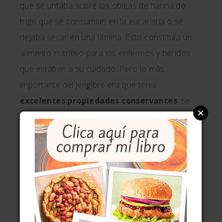
que se untaba sobre las obleas de harina de
trigo que se consumían en la eucaristía o se
dejaba secar en una lámina. Esto constituía un
alimento nutritivo para los enfermos y heridos
que estaban a su cuidado. Pero lo más
importante del jengibre era que tenía
excelentes propiedades conservantes
; se
podía almacenar durante largos períodos de
tiempo por lo que resultaba vital durante las
épocas de hambruna, bastante frecuentes.
El pan de jengibre era tan apreciado y valioso
que incluso se aceptaba como moneda. Los
vasallos a veces pagaban sus deudas a los