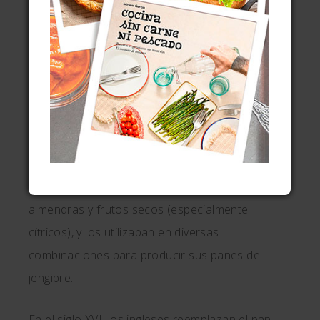
señores feudales con pan de jengibre; y en
Núremberg, Alemania, el pan de jengibre se
aceptaba como pago de los impuestos de la
ciudad. Las ciudades medievales como
Núremberg, ubicada en la confluencia de varias
rutas comerciales, tenían fácil acceso a canela,
clavo, nuez moscada, cardamomo, semillas de
anís, pimienta, cilantro, pimienta de Jamaica,
hinojo, anís estrellado, macis y azafrán, junto con
almendras y frutos secos (especialmente
cítricos), y los utilizaban en diversas
combinaciones para producir sus panes de
jengibre.
En el siglo XVI, los ingleses reemplazan el pan