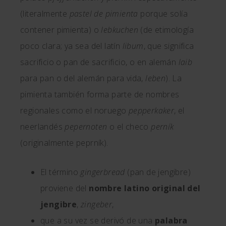
(literalmente
pastel de pimienta
porque solía
contener pimienta) o
lebkuchen
(de etimología
poco clara; ya sea del latín
libum
, que significa
sacrificio o pan de sacrificio, o en alemán
laib
para pan o del alemán para vida,
leben
). La
pimienta también forma parte de nombres
regionales como el noruego
pepperkaker
, el
neerlandés
pepernoten
o el checo
perník
(originalmente peprník).
El término
gingerbread
(pan de jengibre)
proviene del
nombre latino original del
jengibre
,
zingeber
,
que a su vez se derivó de una
palabra