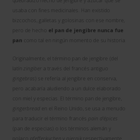
quebradizo hecho de jengibre y azúcar que se
usaba con fines medicinales. Han existido
bizcochos, galletas y golosinas con ese nombre,
pero de hecho
el pan de jengibre nunca fue
pan
como tal en ningún momento de su historia.
Originalmente, el término pan de jengibre (del
latín
zingiber
a través del francés antiguo
gingebras
) se refería al jengibre en conserva,
pero acabaría aludiendo a un dulce elaborado
con miel y especias. El término pan de jengibre,
gingerbread
en el Reino Unido, se usa a menudo
para traducir el término francés
pain d’épices
(pan de especias) o los términos alemán y
polaco
pfefferkuchen
y
piernik
respectivamente