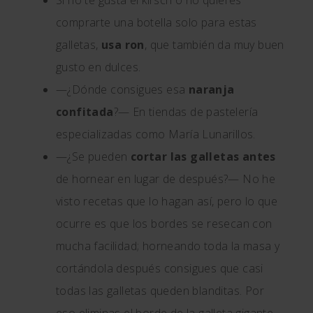
Si no te gusta el kirsch o no quieres
comprarte una botella solo para estas
galletas,
usa ron
, que también da muy buen
gusto en dulces.
—¿Dónde consigues esa
naranja
confitada
?— En tiendas de pastelería
especializadas como María Lunarillos.
—¿Se pueden
cortar las galletas antes
de hornear en lugar de después?— No he
visto recetas que lo hagan así, pero lo que
ocurre es que los bordes se resecan con
mucha facilidad; horneando toda la masa y
cortándola después consigues que casi
todas las galletas queden blanditas. Por