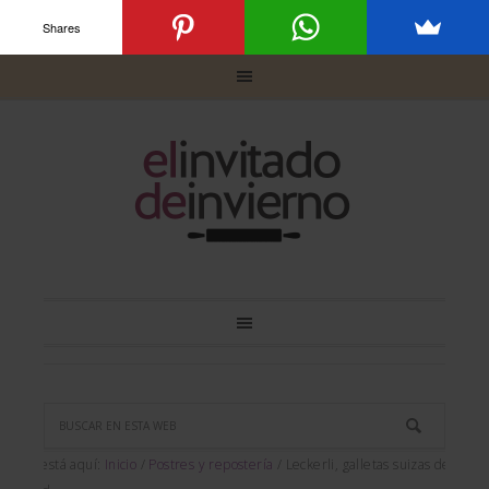
Shares
Usted está aquí:
Inicio
/
Postres y repostería
/
Leckerli, galletas suizas de