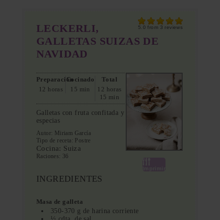
LECKERLI,
5.0
from
3
reviews
GALLETAS SUIZAS DE
NAVIDAD
Preparación
Cocinado
Total
12 horas
15 min
12 horas
15 min
Galletas con fruta confitada y
especias
Autor:
Miriam García
Tipo de receta:
Postre
Cocina:
Suiza
Raciones:
36
Imprimir
INGREDIENTES
Masa de galleta
350-370 g de harina corriente
½ cdta. de sal