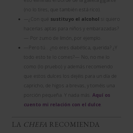
eso eliminas el borde de la galleta gigante
(no lo tires, que también está rico).
—¿Con qué
sustituyo el alcohol
si quiero
hacerlas aptas para niños y embarazadas?
— Por zumo de limón, por ejemplo.
—Pero tú… ¿no eres diabética, querida? ¿Y
todo esto te lo comes?— No, no me lo
como (lo pruebo) y además recomiendo
que estos dulces los dejéis para un día de
capricho, de higos a brevas, y toméis una
porción pequeña. Y nada más.
Aquí os
cuento mi relación con el dulce
.
LA
CHEFA
RECOMIENDA