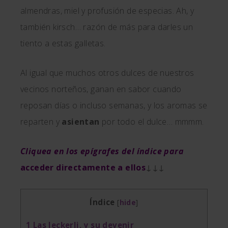
almendras, miel y profusión de especias. Ah, y
también kirsch… razón de más para darles un
tiento a estas galletas.
Al igual que muchos otros dulces de nuestros
vecinos norteños, ganan en sabor cuando
reposan días o incluso semanas, y los aromas se
reparten y
asientan
por todo el dulce… mmmm.
Cliquea en los epígrafes del índice para
acceder directamente a ellos
↓↓↓
Índice
[
hide
]
1
Las leckerli, y su devenir