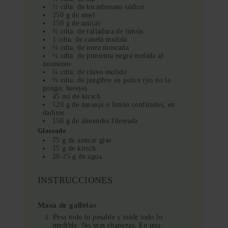
½ cdta. de bicarbonato sódico
250 g de miel
150 g de azúcar
½ cdta. de ralladura de limón
1 cdta. de canela molida
¼ cdta. de nuez moscada
¼ cdta. de pimienta negra molida al
momento
¼ cdta. de clavo molido
½ cdta. de jengibre en polvo (yo no lo
pongo, hereje)
45 ml de kirsch
120 g de naranja o limón confitados, en
daditos
150 g de almendra fileteada
Glaseado
75 g de azúcar glas
15 g de kirsch
20-25 g de agua
INSTRUCCIONES
Masa de galletas
Pesa todo lo pesable y mide todo lo
medible. No seas chapuzas. En una