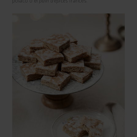
polaco o el
pain d’epices
francés.