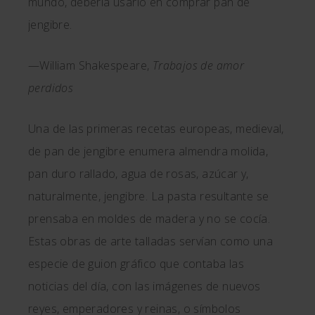
mundo, debería usarlo en comprar pan de
jengibre.
—William Shakespeare,
Trabajos de amor
perdidos
Una de las primeras recetas europeas, medieval,
de pan de jengibre enumera almendra molida,
pan duro rallado, agua de rosas, azúcar y,
naturalmente, jengibre. La pasta resultante se
prensaba en moldes de madera y no se cocía.
Estas obras de arte talladas servían como una
especie de guion gráfico que contaba las
noticias del día, con las imágenes de nuevos
reyes, emperadores y reinas, o símbolos