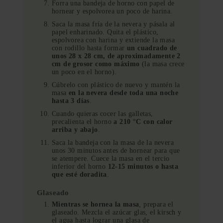
Forra una bandeja de horno con papel de
hornear y espolvorea un poco de harina.
Saca la masa fría de la nevera y pásala al
papel enharinado. Quita el plástico,
espolvorea con harina y extiende la masa
con rodillo hasta formar
un cuadrado de
unos 28 x 28 cm, de aproximadamente 2
cm de grosor como máximo
(la masa crece
un poco en el horno).
Cúbrelo con plástico de nuevo y mantén la
masa
en la nevera desde toda una noche
hasta 3 días
.
Cuando quieras cocer las galletas,
precalienta el horno
a 210 °C con calor
arriba y abajo
.
Saca la bandeja con la masa de la nevera
unos 30 minutos antes de hornear para que
se atempere. Cuece la masa en el tercio
inferior del horno
12-15 minutos o hasta
que esté doradita
.
Glaseado
Mientras se hornea la masa
, prepara el
glaseado. Mezcla el azúcar glas, el kirsch y
el agua hasta lograr una glasa de