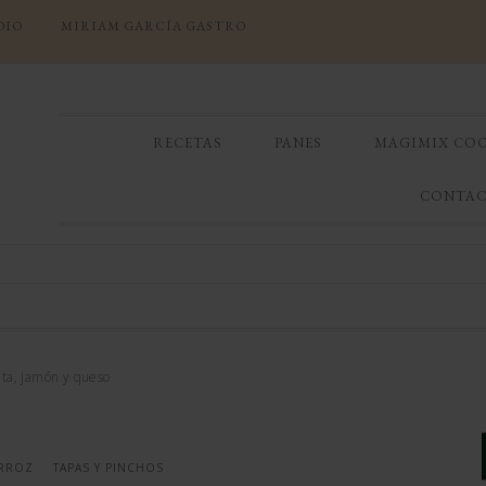
DIO
MIRIAM GARCÍA GASTRO
RECETAS
PANES
MAGIMIX CO
CONTA
ata, jamón y queso
ARROZ
TAPAS Y PINCHOS