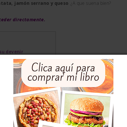
tata, jamón serrano y queso
. ¿A que suena bien?
cceder directamente.
 su devenir
ón y queso
oner a las tartitas?
e patata, jamón y queso
atata, jamón y queso
n y queso, escrita