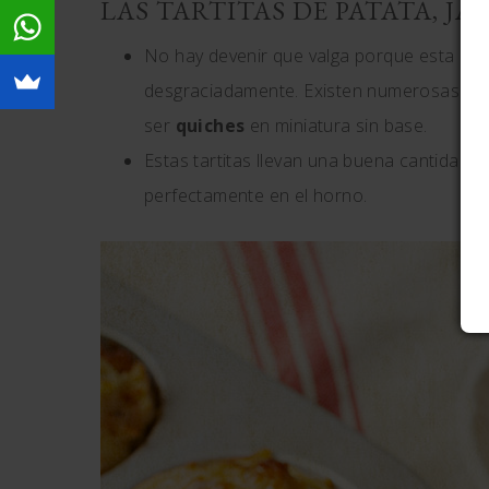
LAS TARTITAS DE PATATA, JA
No hay devenir que valga porque esta receta
desgraciadamente. Existen numerosas rece
ser
quiches
en miniatura sin base.
Estas tartitas llevan una buena cantidad 
perfectamente en el horno.