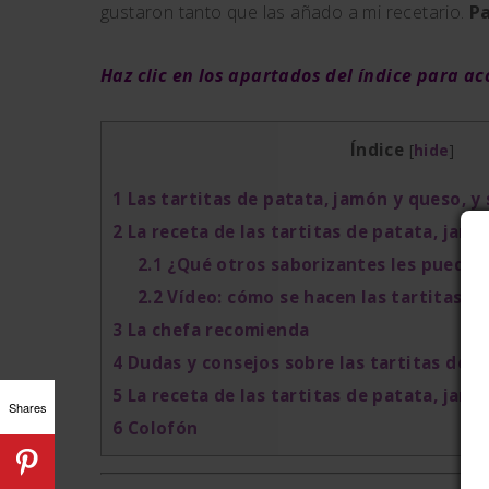
gustaron tanto que las añado a mi recetario.
Pa
Haz clic en los apartados del índice para a
Índice
[
hide
]
1
Las tartitas de patata, jamón y queso, y
2
La receta de las tartitas de patata, jam
2.1
¿Qué otros saborizantes les puedo p
2.2
Vídeo: cómo se hacen las tartitas d
3
La chefa recomienda
4
Dudas y consejos sobre las tartitas de p
5
La receta de las tartitas de patata, jamó
Shares
6
Colofón