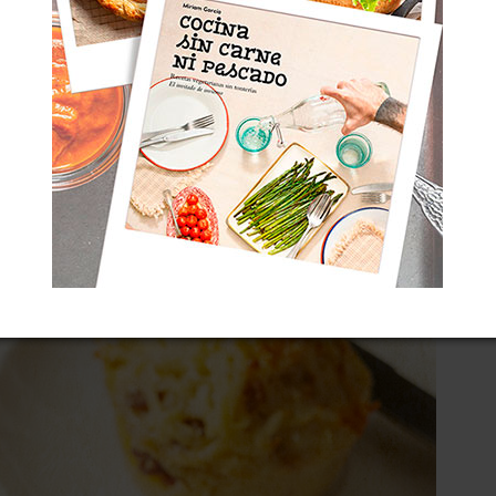
MÓN Y QUESO, Y SU DEVENIR
 la copié de algún sitio al que perdí la pista,
tas de este tipo en la Internete, que no dejan de
de
patata rallada cruda
, que se cocina