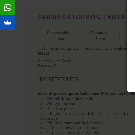
GOFRES LIGEROS. TARTA D
Preparación
Cocinado
10 min
15 min
Tarta hecha con gofres al estilo alemán o centroeurop
belgas
Autor:
Miriam García
Raciones:
8
INGREDIENTES
Masa de gofres ligeros (salen unos 9-10, en función d
200 ml de agua hirviendo
290 g de harina
4 huevos gordos
100 g de azúcar (o cantidad equiv. de vuestro ed
favorito)
200 g de mantequilla derretida
1 cdta. de levadura química
1 cdta. de extracto de vainilla