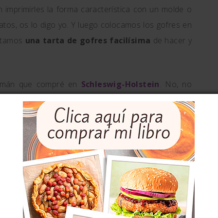
 imprimirles la forma característica con un molde o
ratos, os lo digo yo. Y luego colocamos los gofres en
ontamos
una tarta de gofres facilísima
de hacer y
alemán que compré en
Schleswig-Holstein
. No, no
ceta lo meto todo en Google Translate. Este tipo de
o en buena parte de
Centroeuropa
, como Polonia,
noticias de ellos en
la Edad Media
, con sus
 siempre podemos decir que
estamos haciendo un
ura gastronómica.
fres ligeros para hacerla con Thermomix, porque es
uinucho infernal.