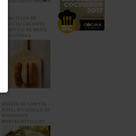
PANECILLOS DE
PERRITO CALIENTE
AL ESTILO DE NUEVA
INGLATERRA
RECETA DE LOBSTER
ROLL, BOCADILLO DE
BOGAVANTE
NORTEAMERICANO