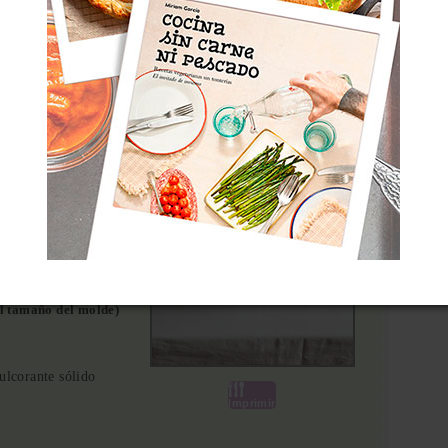
E GOFRES
5.0
from
3
reviews
Total
25 min
eo, más ligeros que los
el tamaño del molde)
ulcorante sólido
Imprimir