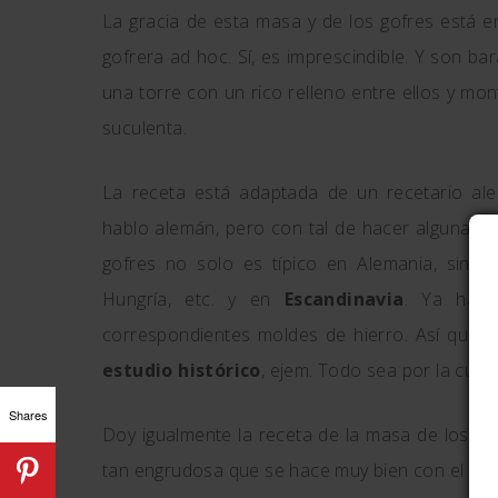
La gracia de esta masa y de los gofres está en
gofrera ad hoc. Sí, es imprescindible. Y son ba
una torre con un rico relleno entre ellos y m
suculenta.
La receta está adaptada de un recetario 
hablo alemán, pero con tal de hacer alguna re
gofres no solo es típico en Alemania, sin
Hungría, etc. y en
Escandinavia
. Ya hay 
correspondientes moldes de hierro. Así que
estudio histórico
, ejem. Todo sea por la cult
Shares
Doy igualmente la receta de la masa de los go
tan engrudosa que se hace muy bien con el maq