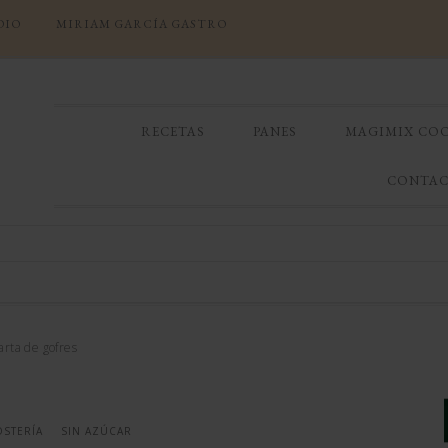
DIO
MIRIAM GARCÍA GASTRO
RECETAS
PANES
MAGIMIX CO
CONTA
arta de gofres
OSTERÍA
SIN AZÚCAR