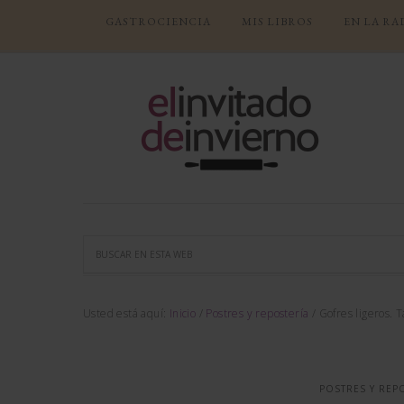
GASTROCIENCIA
MIS LIBROS
EN LA RA
Usted está aquí:
Inicio
/
Postres y repostería
/
Gofres ligeros. T
POSTRES Y REP