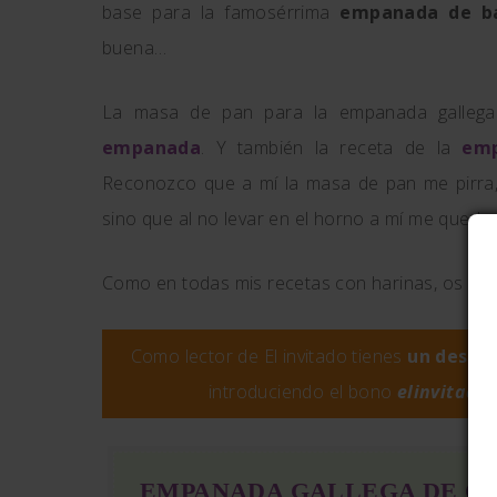
base para la famosérrima
empanada de ba
buena…
La masa de pan para la empanada gallega
empanada
. Y también la receta de la
em
Reconozco que a mí la masa de pan me pirra,
sino que al no levar en el horno a mí me queda
Como en todas mis recetas con harinas, os rec
Como lector de El invitado tienes
un descu
introduciendo el bono
elinvitado
EMPANADA GALLEGA DE C