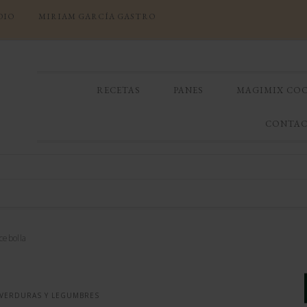
DIO
MIRIAM GARCÍA GASTRO
RECETAS
PANES
MAGIMIX CO
CONTA
cebolla
VERDURAS Y LEGUMBRES