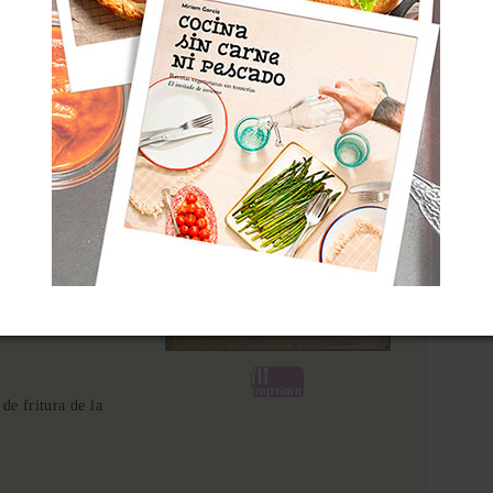
Total
8 horas
adilla, y relleno de
Imprimir
de fritura de la