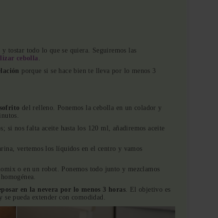
r y tostar todo lo que se quiera. Seguiremos las
izar cebolla
.
elación
porque si se hace bien te lleva por lo menos 3
sofrito
del relleno. Ponemos la cebolla en un colador y
inutos.
 si nos falta aceite hasta los 120 ml, añadiremos aceite
rina, vertemos los líquidos en el centro y vamos
momix o en un robot. Ponemos todo junto y mezclamos
a homogénea.
eposar en la nevera por lo menos 3 horas
. El objetivo es
na y se pueda extender con comodidad.