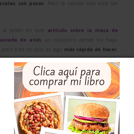
calao con pasas
. Pero la cebolla sola está tan
 la tenéis en este
artículo sobre la masa de
panada de atún
, un clasicorro donde los haya.
 pero esta no solo es algo
más rápida de hacer
,
 más fina y mejor, con los bordes más bonitos.
uerdo siempre:
ento del 5% en tus compras en El Amasadero
deinvierno
en el
carrito de la compra.
EBOLLA
5.0
from
5
reviews