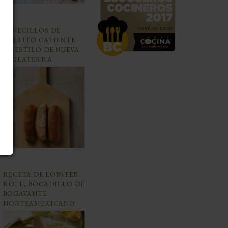
PANECILLOS DE
PERRITO CALIENTE
AL ESTILO DE NUEVA
INGLATERRA
RECETA DE LOBSTER
ROLL, BOCADILLO DE
BOGAVANTE
NORTEAMERICANO