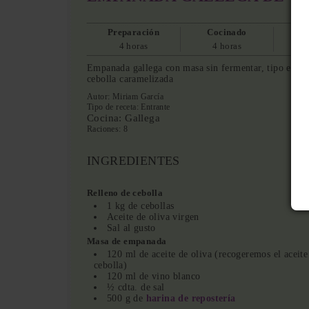
Preparación
Cocinado
4 horas
4 horas
Empanada gallega con masa sin fermentar, tipo empan
cebolla caramelizada
Autor:
Miriam García
Tipo de receta:
Entrante
Cocina:
Gallega
Raciones:
8
INGREDIENTES
Relleno de cebolla
1 kg de cebollas
Aceite de oliva virgen
Sal al gusto
Masa de empanada
120 ml de aceite de oliva (recogeremos el aceite 
cebolla)
120 ml de vino blanco
½ cdta. de sal
500 g de
harina de repostería