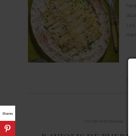
hace
abur
Los 
mari
9 CO
Shares
COCINA VEGETARIANA
SIN