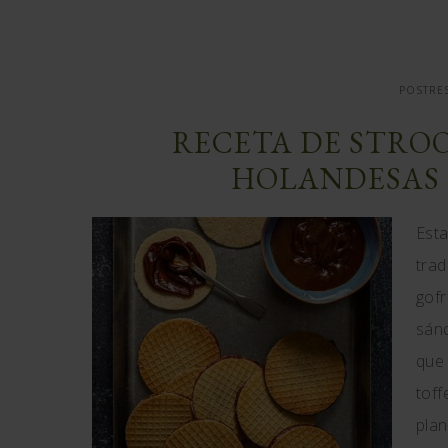
POSTRES
RECETA DE STRO
HOLANDESAS 
Esta
trad
gofr
sánd
que 
toff
plan