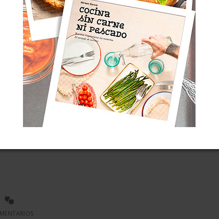
O RELLENOS DE SETAS Y
UESO
s raviolis de puerro rellenos de setas y queso tienen
articularidad de que el puerro se emplea como
ituto de la pasta para formar el envoltorio; se hacen
él unos lindos paquetitos que encierran las setas
el queso, ¿cómo te quedas? La receta no solo es
tariana, además es sin gluten para […]
MENTARIOS