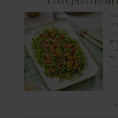
CORUJAS O PAMP
Esta
comí
Gala
en t
reci
Torr
silv
4 CO