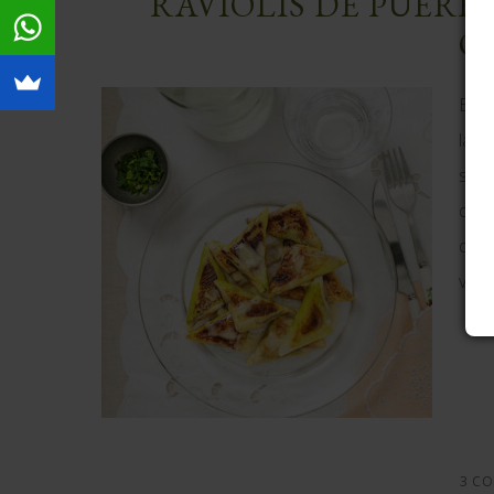
RAVIOLIS DE PUERR
Q
Esto
la p
sust
con 
con 
vege
3 CO