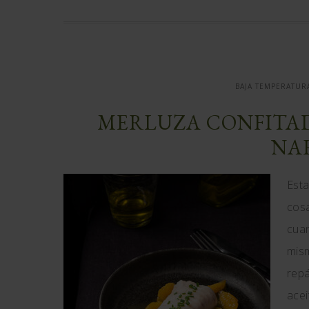
BAJA TEMPERATUR
MERLUZA CONFITAD
NA
Esta
cosa
cuan
mism
rep
acei