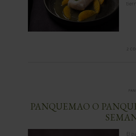
tier
2 CO
PAN
PANQUEMAO O PANQU
SEMAN
El 