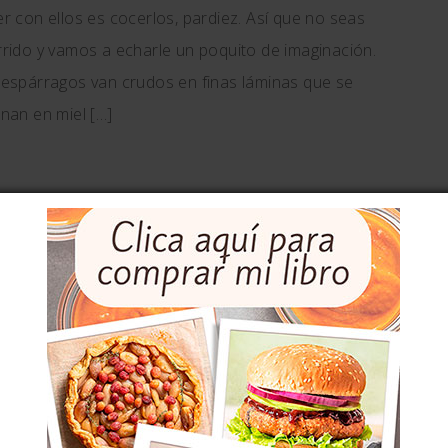
r con ellos es cocerlos, pardiez. Así que no seas
rido y vamos a echarle un poquito de imaginación.
espárragos van crudos en finas láminas que se
nan en miel […]
MENTARIOS
 GLUTEN
VERDURAS Y LEGUMBRES