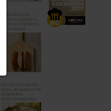
PANECILLOS DE
PERRITO CALIENTE
AL ESTILO DE NUEVA
INGLATERRA
RECETA DE LOBSTER
ROLL, BOCADILLO DE
BOGAVANTE
NORTEAMERICANO