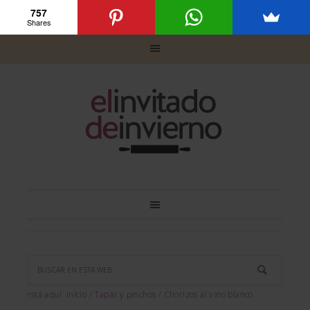
757
Shares
Usted está aquí:
Inicio
/
Tapas y pinchos
/
Chorizos al vino blanco