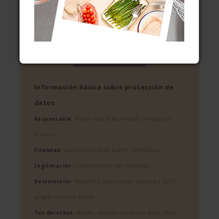
privacidad
de tu web
Acepto recibir información sobre
tus cursos y actividades
Información básica sobre protección de
datos
Responsable:
Miriam García Martínez/El invitado de
invierno
Finalidad:
Gestionar envío de boletín informativo
Legitimación:
Consentimiento del interesado
Destinatario:
Mailchimp, organización externa a la UE,
acogida a Privacy Shield
Tus derechos:
Acceder, rectificar y suprimir datos. Otros