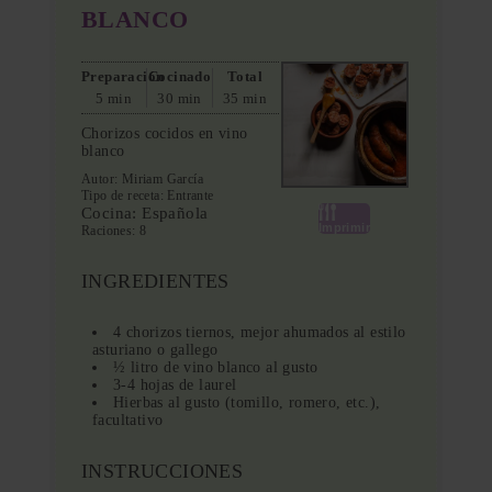
BLANCO
Preparación
Cocinado
Total
5 min
30 min
35 min
Chorizos cocidos en vino
blanco
Autor:
Miriam García
Tipo de receta:
Entrante
Cocina:
Española
Imprimir
Raciones:
8
INGREDIENTES
4 chorizos tiernos, mejor ahumados al estilo
asturiano o gallego
½ litro de vino blanco al gusto
3-4 hojas de laurel
Hierbas al gusto (tomillo, romero, etc.),
facultativo
INSTRUCCIONES