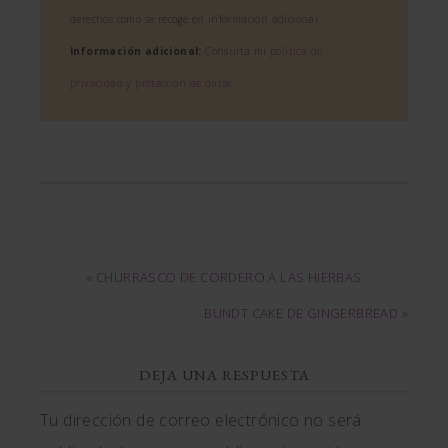
derechos como se recoge en información adicional
Información adicional:
Consulta mi
política de
privacidad y protección de datos
.
« CHURRASCO DE CORDERO A LAS HIERBAS
BUNDT CAKE DE GINGERBREAD »
DEJA UNA RESPUESTA
Tu dirección de correo electrónico no será