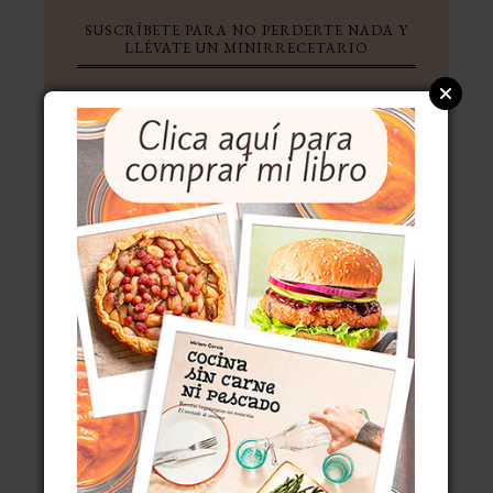
SUSCRÍBETE PARA NO PERDERTE NADA Y
LLÉVATE UN MINIRRECETARIO
ENTÉRATE DE LO QUE SE
CUECE
Tu nombre:
Tu correo electrónico:
Consentimientos
He leído y acepto la
política de