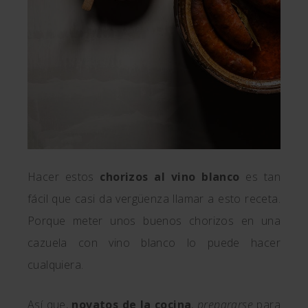
Hacer estos
chorizos al vino blanco
es tan
fácil que casi da vergüenza llamar a esto receta.
Porque meter unos buenos chorizos en una
cazuela con vino blanco lo puede hacer
cualquiera.
Así que,
novatos de la cocina
,
prepararse
para