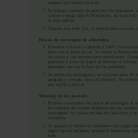
aseguro que merece la pena.
Se prepara también un puré con los arándanos: se
cuecen a fuego bajo 8-10 minutos, no hace falta 
se deja enfriar.
Cuando está todo frío, se mezcla bien la crema 
Discos de merengue de almendra
Ponemos el horno a calentar a 140ºC (convección
duro con el pizco de sal. Se cierne la harina so
las claras y con movimientos envolventes. Cuan
pastelera y sobre un papel de hornear se forma
queremos que sea la base de los pastelitos.
Se meten los merenguitos en el horno unos 30 m
apagado y cerrado, otros 15 minutos. No neces
una rejilla a enfriar.
Montaje de los pasteles
Primero recortamos las placas de merengue al ta
de emplatar del mismo diámetro que los moldes d
merengues. Se coloca encima de cada disco y se
circulitos.
Se prepara el helado de arándanos con yogur co
algún tipo de heladera, porque el helado hay que
todo.