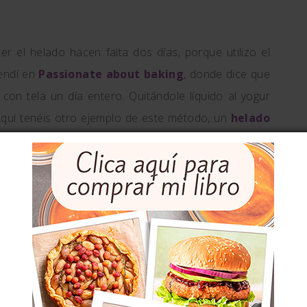
r el helado hacen falta dos días, porque utilizo el
rendí en
Passionate about baking
, donde dice que
con tela un día entero. Quitándole líquido al yogur
quí tenéis otro ejemplo de este método, un
helado
dos.