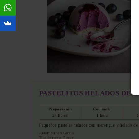
PASTELITOS HELADOS DE 
Preparación
Cocinado
24 horas
1 hora
2
Pequeños pasteles helados con merengue y helado de
Autor:
Miriam García
Tipo de receta:
Postre