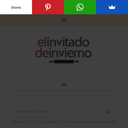
Shares
Usted está aquí:
Inicio
/
Sin categoría
/
8 recetas navideñas de segundos platos