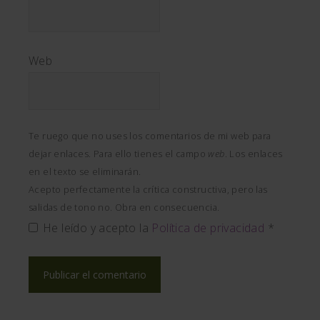
Web
Te ruego que no uses los comentarios de mi web para
dejar enlaces. Para ello tienes el campo
web
. Los enlaces
en el texto se eliminarán.
Acepto perfectamente la crítica constructiva, pero las
salidas de tono no. Obra en consecuencia.
He leído y acepto la
Política de privacidad
*