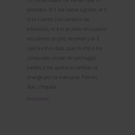
12 comensales me vienen que ni
pintados. El 1 me llama a gritos, el 5
ni te cuento (recuerdoss de
infanssia), el 4 lo pruebo en cuanto
encuentre un pez decente y el 3
caerá estos días, que mi chico ha
comprado un par de pechugas
patiles y me apetece cambiar la
orange por la manzana. Felices
días, chiquilla.
Responder