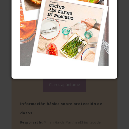
Tu correo electrónico:
Consentimientos
He leído y acepto la
política de
privacidad
de tu web
Acepto recibir información sobre
tus cursos y actividades
Información básica sobre protección de
datos
Responsable:
Miriam García Martínez/El invitado de