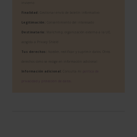
invierno
Finalidad:
Gestionar envío de boletín informativo
Legitimación:
Consentimiento del interesado
Destinatario:
Mailchimp, organización externa a la UE,
acogida a Privacy Shield
Tus derechos:
Acceder, rectificar y suprimir datos. Otros
derechos como se recoge en información adicional
Información adicional:
Consulta mi
política de
privacidad y protección de datos
.