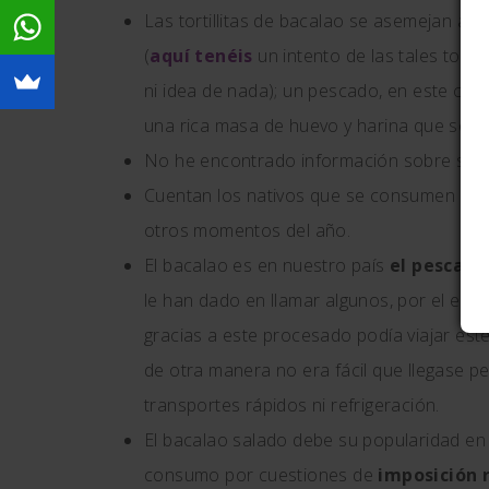
Las tortillitas de bacalao se asemejan a 
(
aquí tenéis
un intento de las tales torti
ni idea de nada); un pescado, en este caso
una rica masa de huevo y harina que se infl
No he encontrado información sobre su or
Cuentan los nativos que se consumen mu
otros momentos del año.
El bacalao es en nuestro país
el pescado
le han dado en llamar algunos, por el estad
gracias a este procesado podía viajar este
de otra manera no era fácil que llegase 
transportes rápidos ni refrigeración.
El bacalao salado debe su popularidad en 
consumo por cuestiones de
imposición 