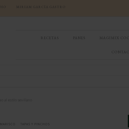
DIO
MIRIAM GARCÍA GASTRO
RECETAS
PANES
MAGIMIX CO
CONTA
ao al estilo sevillano
 MARISCO
TAPAS Y PINCHOS