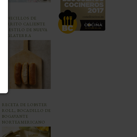
PANECILLOS DE
PERRITO CALIENTE
AL ESTILO DE NUEVA
INGLATERRA
RECETA DE LOBSTER
ROLL, BOCADILLO DE
BOGAVANTE
NORTEAMERICANO