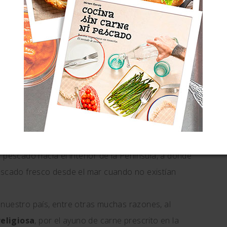
las famosísimas
tortillitas de camarones de Cádiz
llitas del Pleistoceno de la web, de cuando yo no tenía
, desalado y con los pedacillos unidos entre sí por
a un poco al freír.
igen o tradición.
cho en Cuaresma y Semana Santa, pero también en
 tradicional de la Cuaresma
, el pez momia, como
o al que le llevan la salazón y el secado. Pero
 pescado hacia el interior de la Península, a donde
pescado fresco desde el mar cuando no existían
nuestro país, entre otras muchas razones, al
religiosa
, por el ayuno de carne prescrito en la