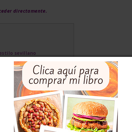
cceder directamente.
estilo sevillano
de bacalao al estilo sevillano
bacalao al estilo sevillano
 AL ESTILO SEVILLANO, escrita
O Y SU DEVENIR