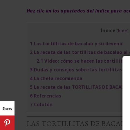
Haz clic en los apartados del índice para a
Índice
[
hide
]
1
Las tortillitas de bacalao y su devenir
2
La receta de las tortillitas de bacalao al 
2.1
Vídeo: cómo se hacen las tortillitas 
3
Dudas y consejos sobre las tortillitas de 
4
La chefa recomienda
5
La receta de las TORTILLITAS DE BACALAO
6
Referencias
7
Colofón
Shares
LAS TORTILLITAS DE BACALA