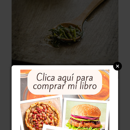
LA
CHEFA
RECOMIENDA
¿Más salsas para vuestras barbacoas? Aquí
tenéis unas cuantas: