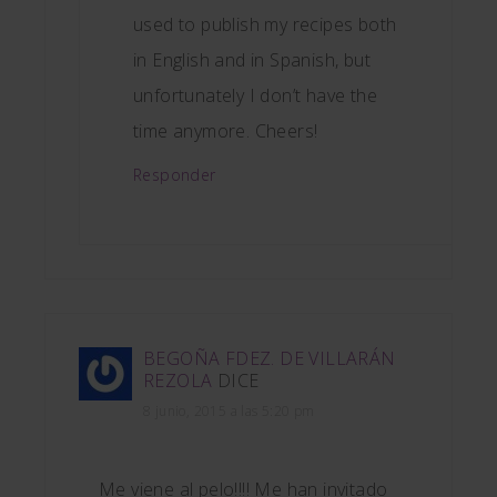
used to publish my recipes both
in English and in Spanish, but
unfortunately I don’t have the
time anymore. Cheers!
Responder
BEGOÑA FDEZ. DE VILLARÁN
REZOLA
DICE
8 junio, 2015 a las 5:20 pm
Me viene al pelo!!!! Me han invitado