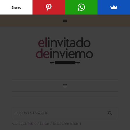
Shares
Usted está aquí:
Inicio
/
Salsas
/
Salsa chimichurri