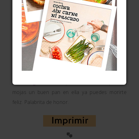
Salsa barbacoa con whisky
Ketchup casero
Alioli con yema
Salsa brava auténtica
Salsa romesco
Seamos sinceros: la
salsa chimichurri
está rica
con cualquier cosa, con un buen filetón,
una
hamburguesa
o un pollo a la brasa, pero si
mojas un buen pan en ella ya puedes morirte
feliz. Palabrita de honor.