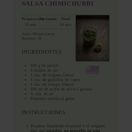
SALSA CHIMICHURRI
Preparación
Cocinado
Total
10 min
10 min
Autor:
Miriam García
Raciones:
10
INGREDIENTES
100 g de perejil
4 dientes de ajo
Imprimir
1 cda. de orégano fresco
1 cda. de guindilla en copos
1 cda. de vinagre blanco
100 ml de aceite de oliva o girasol
¾ cda. de sal
Pimienta molida al gusto
INSTRUCCIONES
Picamos finamente el perejil y el orégano.
Hay que
picarlos, no meterlos en una