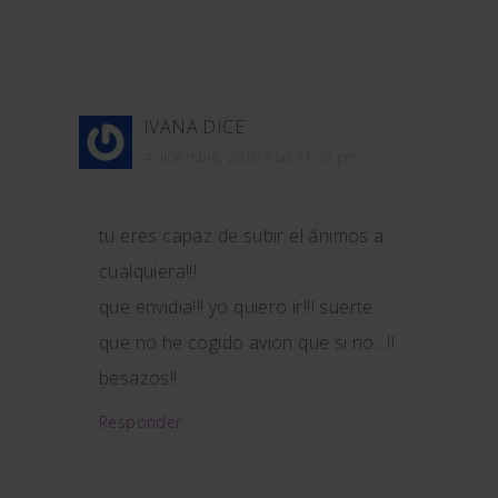
IVANA
DICE
4 diciembre, 2010 a las 11:35 pm
tu eres capaz de subir el ánimos a
cualquiera!!!
que envidia!!! yo quiero ir!!! suerte
que no he cogido avion que si no…!!
besazos!!
Responder