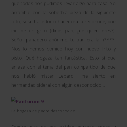
que todos nos pudimos llevar algo para casa. Yo
arramblé con la soberbia pieza de la siguiente
foto, si su hacedor o hacedora la reconoce, que
me dé un grito (dime, pan, ¿de quién eres?).
Señor panadero anónimo, tu pan era la h****.
Nos lo hemos comido hoy con huevo frito y
pisto. Qué hogaza tan fantástica. Esto sí que
enlaza con el tema del pan compartido de que
nos habló mister Lepard… me siento en
hermandad sideral con algún desconocido…
La hogaza de padre desconocido…
Seguro que se me olvidan muchas cosas y