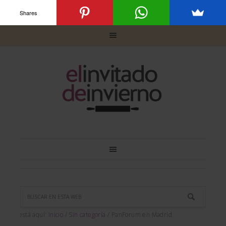
Shares
Usted está aquí:
Inicio
/
Sin categoría
/
PanForum en Madrid