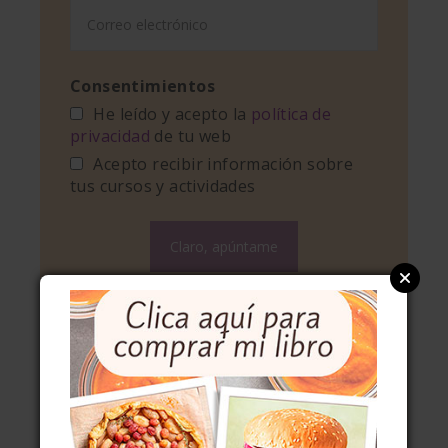
Consentimientos
He leído y acepto la
política de
privacidad
de tu web
Acepto recibir información sobre
tus cursos y actividades
Información básica sobre protección de
datos
Responsable:
Miriam García Martínez/El invitado de
invierno
Finalidad:
Gestionar envío de boletín informativo