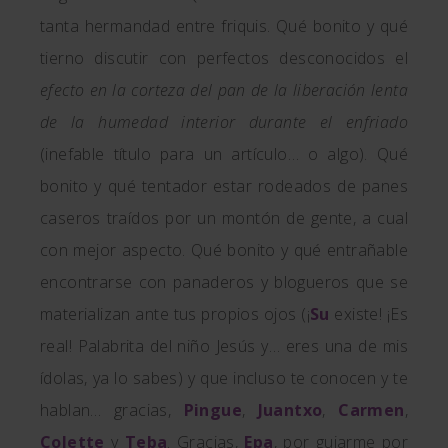
tanta hermandad entre friquis. Qué bonito y qué
tierno discutir con perfectos desconocidos el
efecto
en la corteza del pan
de la liberación lenta
de la humedad interior durante el enfriado
(inefable título para un artículo… o algo). Qué
bonito y qué tentador estar rodeados de panes
caseros traídos por un montón de gente, a cual
con mejor aspecto. Qué bonito y qué entrañable
encontrarse con panaderos y blogueros que se
materializan ante tus propios ojos (¡
Su
existe! ¡Es
real! Palabrita del niño Jesús y… eres una de mis
ídolas, ya lo sabes) y que incluso te conocen y te
hablan… gracias,
Pingue
,
Juantxo
,
Carmen
,
Colette
y
Teba
. Gracias,
Epa
, por guiarme por