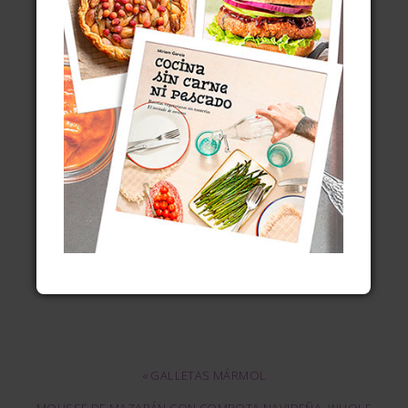
Legitimación:
Consentimiento del interesado
Destinatario:
Mailchimp, organización externa a la UE,
acogida a Privacy Shield
Tus derechos:
Acceder, rectificar y suprimir datos. Otros
derechos como se recoge en información adicional
Información adicional:
Consulta mi
política de
privacidad y protección de datos
.
« GALLETAS MÁRMOL
MOUSSE DE MAZAPÁN CON COMPOTA NAVIDEÑA, WHOLE