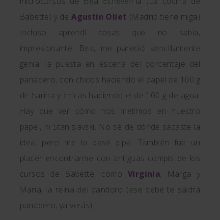
microcursos de Bea Echeverría (La cocina de
Babette) y de
Agustín Oliet
(Madrid tiene miga)
Incluso aprendí cosas que no sabía,
impresionante. Bea, me pareció sencillamente
genial la puesta en escena del porcentaje del
panadero, con chicos haciendo el papel de 100 g
de harina y chicas haciendo el de 100 g de agua.
Hay que ver cómo nos metimos en nuestro
papel, ni Stanislavski. No sé de dónde sacaste la
idea, pero me lo pasé pipa. También fue un
placer encontrarme con antiguas compis de los
cursos de Babette, como
Virginia
, Marga y
María, la reina del pandoro (ese bebé te saldrá
panadero, ya verás).