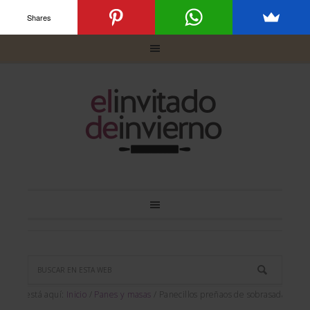
Shares
Usted está aquí:
Inicio
/
Panes y masas
/
Panecillos preñaos de sobrasada