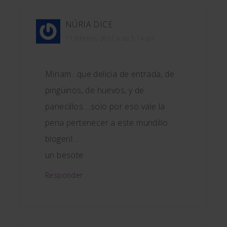
NÚRIA
DICE
17 febrero, 2011 a las 5:14 pm
Miriam…que delicia de entrada, de
pingüinos, de huevos, y de
panecillos….solo por eso vale la
pena pertenecer a este mundillo
blogeril…
un besote
Responder