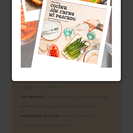
Información básica sobre protección de
datos
Responsable:
Miriam García Martínez/El invitado de
invierno
Finalidad:
Gestionar envío de boletín informativo
Legitimación:
Consentimiento del interesado
Destinatario:
Mailchimp, organización externa a la UE,
acogida a Privacy Shield
Tus derechos:
Acceder, rectificar y suprimir datos. Otros
derechos como se recoge en información adicional
Información adicional:
Consulta mi
política de
privacidad y protección de datos
.