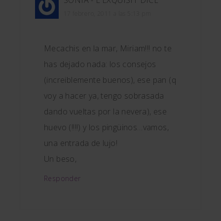
17 febrero, 2011 a las 5:13 pm
Mecachis en la mar, Miriam!!! no te
has dejado nada: los consejos
(increiblemente buenos), ese pan (q
voy a hacer ya, tengo sobrasada
dando vueltas por la nevera), ese
huevo (!!!!) y los pingüinos…vamos,
una entrada de lujo!
Un beso,
Responder