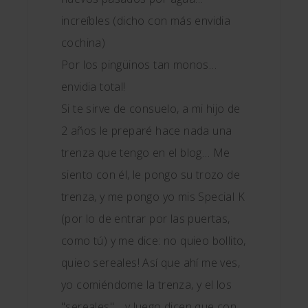
increíbles (dicho con más envidia
cochina)
Por los pingüinos tan monos…
envidia total!
Si te sirve de consuelo, a mi hijo de
2 años le preparé hace nada una
trenza que tengo en el blog… Me
siento con él, le pongo su trozo de
trenza, y me pongo yo mis Special K
(por lo de entrar por las puertas,
como tú) y me dice: no quieo bollito,
quieo sereales! Así que ahí me ves,
yo comiéndome la trenza, y el los
"sereales"… y luego dicen que con