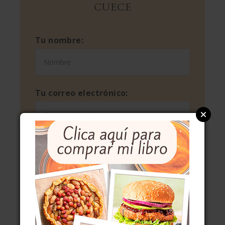
CUECE
Tu nombre:
Tu correo electrónico:
Consentimientos
He leído y acepto la
política de
privacidad
de tu web
Acepto recibir información sobre
tus cursos y actividades