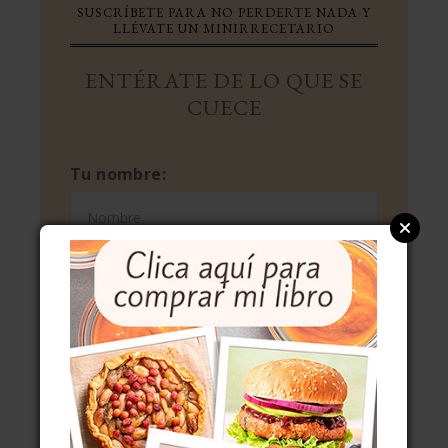
SUSCRÍBETE PARA NO PERDERTE NADA Y
LLÉVATE UN MINIRRECETARIO
ENTÉRATE DE LO QUE SE
CUECE
Tu nombre:
Tu correo electrónico:
Consentimientos
He leído y acepto la
política de
privacidad
de tu web