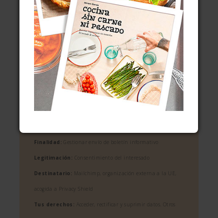
Acepto recibir información sobre
tus cursos y actividades
Información básica sobre protección de
datos
Responsable:
Miriam García Martínez/El invitado de
invierno
Finalidad:
Gestionar envío de boletín informativo
Legitimación:
Consentimiento del interesado
Destinatario:
Mailchimp, organización externa a la UE,
acogida a Privacy Shield
Tus derechos:
Acceder, rectificar y suprimir datos. Otros