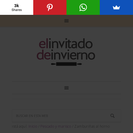
3k
Shares
Usted está aquí:
Inicio
/
Pescado y marisco
/
Zamburiñas al horno