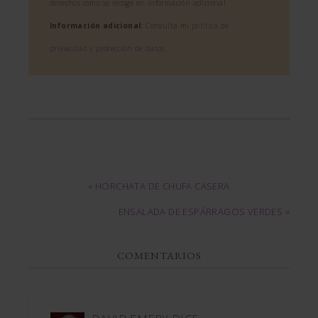
derechos como se recoge en información adicional
Información adicional:
Consulta mi
política de
privacidad y protección de datos
.
« HORCHATA DE CHUFA CASERA
ENSALADA DE ESPÁRRAGOS VERDES »
COMENTARIOS