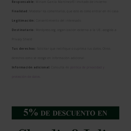
Responsable:
Miriam García Martínez/El invitado de invierno
Finalidad:
Moderar los comentarios, que esto es como entrar en mi casa
Legitimación:
Consentimiento del interesado
Destinatario:
Wordpress.org, organización externa a la UE, acogida a
Privacy Shield
Tus derechos:
Solicitar que rectifique o suprima tus datos. Otros
derechos como se recoge en información adicional
Información adicional:
Consulta mi
política de privacidad y
protección de datos
.