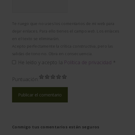
Te ruego que no uses los comentarios de mi web para
dejar enlaces. Para ello tienes el campo
web
. Los enlaces
en el texto se eliminarán.
Acepto perfectamente la crítica constructiva, pero las
salidas de tono no. Obra en consecuencia.
He leído y acepto la
Política de privacidad
*
Puntuación:
Conmigo tus comentarios están seguros