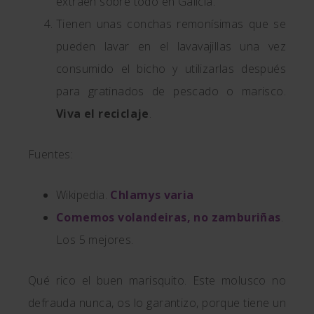
extraen sobre todo en Galicia.
Tienen unas conchas remonísimas que se
pueden lavar en el lavavajillas una vez
consumido el bicho y utilizarlas después
para gratinados de pescado o marisco.
Viva el reciclaje
.
Fuentes:
Wikipedia.
Chlamys varia
Comemos volandeiras, no zamburiñas
.
Los 5 mejores.
Qué rico el buen marisquito. Este molusco no
defrauda nunca, os lo garantizo, porque tiene un