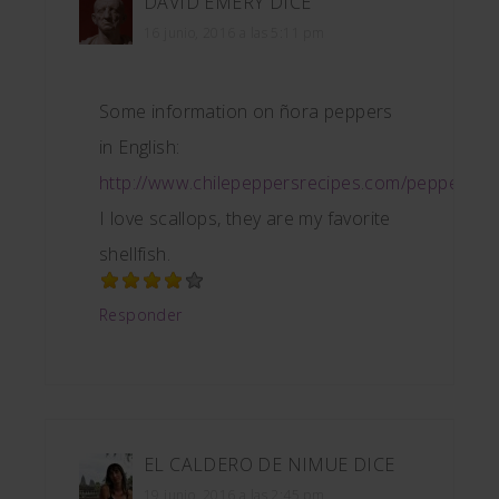
DAVID EMERY
DICE
16 junio, 2016 a las 5:11 pm
Some information on ñora peppers
in English:
http://www.chilepeppersrecipes.com/peppers/n
I love scallops, they are my favorite
shellfish.
Responder
EL CALDERO DE NIMUE
DICE
19 junio, 2016 a las 2:45 pm