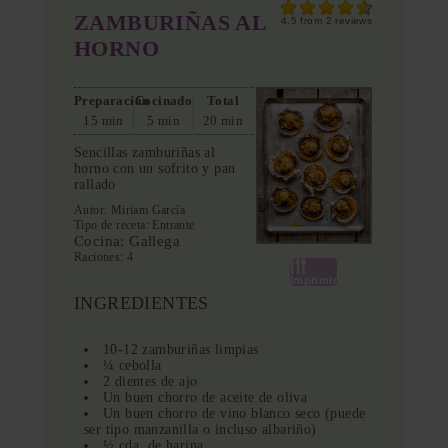
ZAMBURIÑAS AL
4.5
from
2
reviews
HORNO
Preparación
Cocinado
Total
15 min
5 min
20 min
Sencillas zamburiñas al
horno con un sofrito y pan
rallado
Autor:
Miriam García
Tipo de receta:
Entrante
Cocina:
Gallega
Raciones:
4
Imprimir
INGREDIENTES
10-12 zamburiñas limpias
¼ cebolla
2 dientes de ajo
Un buen chorro de aceite de oliva
Un buen chorro de vino blanco seco (puede
ser tipo manzanilla o incluso albariño)
½ cda. de harina