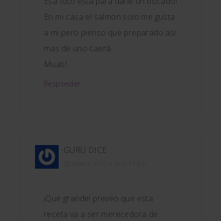
Esa foto está para darle un bocado!
En mi casa el salmón solo me gusta
a mi pero pienso que preparado así
mas de uno caerá.
Muas!
Responder
GURU
DICE
20 enero, 2010 a las 8:11 pm
¡Qué grande! preveo que esta
receta va a ser merecedora de