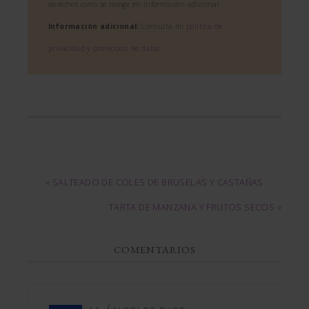
derechos como se recoge en información adicional
Información adicional:
Consulta mi
política de
privacidad y protección de datos
.
« SALTEADO DE COLES DE BRUSELAS Y CASTAÑAS
TARTA DE MANZANA Y FRUTOS SECOS »
COMENTARIOS