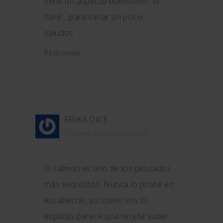
tiene un aspecto buenísimo…lo
haré….para variar un poco.
saludos
Responder
ERIKA
DICE
21 enero, 2010 a las 2:00 pm
El salmón es uno de los pescados
más exquisitos. Nunca lo probé en
escabeche, asi como vos lo
explicás parece una receta super