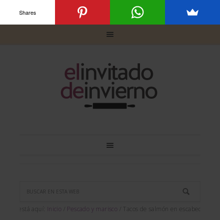
Shares
Usted está aquí:
Inicio
/
Pescado y marisco
/
Tacos de salmón en escabeche