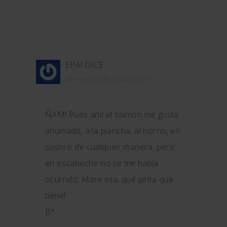
EPA!
DICE
23 enero, 2010 a las 6:19 pm
ÑAM! Pues amí el salmón me gusta
ahumado, a la plancha, al horno, en
sushi o de cualquier manera, pero
en escabeche no se me había
ocurrido. Mare mía, qué pinta que
tiene!
B*