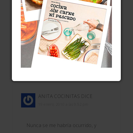
una idea fantástica. Y por cierto,
requete-flamboyante este salmón y
que bien ha posdado el tío, como
un profesional!
bssssssssssss
Responder
ANITA COCINITAS
DICE
19 enero, 2010 a las 9:52 pm
Nunca se me habría ocurrido, y