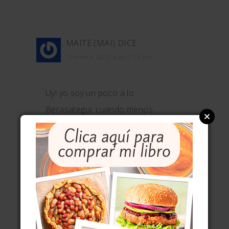
MAITE (MAI)
DICE
19 enero, 2010 a las 9:16 pm
Uy! yo soy un poco a lo
Berasategui; cuando menos
probarlo un poquito;-P jeje, es
maravilloso este escabeche; con
salmón no lo he hecho nunca.
Siempre o con bonito, caballas o
sardinas (lo típico) pero mira que
por aquí el mejor pescado que lleda
es el salmón, así que me has dado