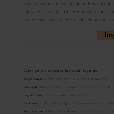
En las opciones de este menú podréis encontrar
equivalencias de los azúcares, los tipos de lev
que considero útil tener reunidas en una secc
Conmigo tus comentarios están seguros
Responsable:
Miriam García Martínez/El invitado de invierno
Finalidad:
Moderar los comentarios, que esto es como entrar en mi ca
Legitimación:
Consentimiento del interesado
Destinatario:
Wordpress.org, organización externa a la UE, acogida a
Tus derechos:
Solicitar que rectifique o suprima tus datos. Otros d