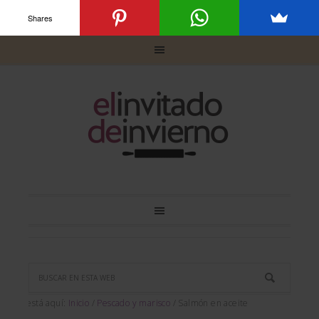
Shares
Usted está aquí:
Inicio
/
Pescado y marisco
/
Salmón en aceite