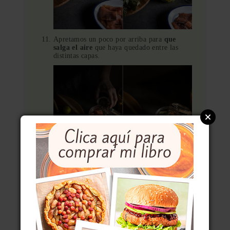
Apretamos un poco por arriba para
que
salga el aire
que haya quedado entre las
distintas capas.
Cerramos bien el tarro y lo guardamos en la
nevera
por lo menos 24 horas
antes de
consumirlo, para que los sabores se asienten
y mezclen.
Para comerlo lo sacamos un rato antes para
que
se atempere
.