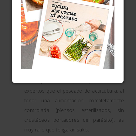
Wordpress Recipe Plugin by
EasyRecipe
9 CUESTIONES SOBRE EL
SALMÓN EN ACEITE
¿Tengo que
congelar el salmón
previamente por el anisakis
? En
términos generales, siempre que no
vayamos a cocinar el pescado es
aconsejable hacerlo, aunque dicen los
expertos que el pescado de acuicultura, al
tener una alimentación completamente
controlada (piensos esterilizados, sin
crustáceos portadores del parásito), es
muy raro que tenga anisakis.