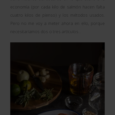
economía (por cada kilo de salmón hacen falta
cuatro kilos de pienso) y los métodos usados.
Pero no me voy a meter ahora en ello, porque
necesitaríamos dos o tres artículos…