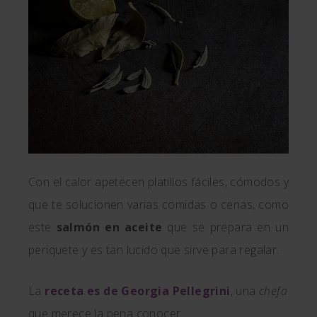
Con el calor apetecen platillos fáciles, cómodos y
que te solucionen varias comidas o cenas, como
este
salmón en aceite
que se prepara en un
periquete y es tan lucido que sirve para regalar.
La
receta es de Georgia Pellegrini
, una
chefa
que merece la pena conocer.