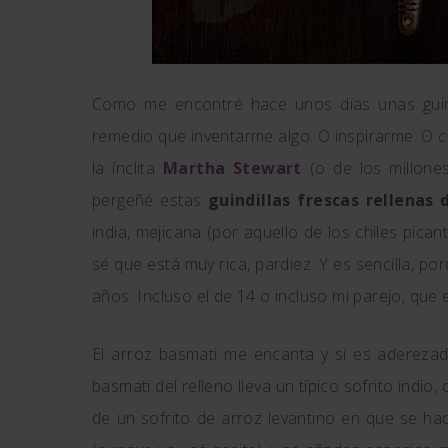
Como me encontré hace unos días unas guindi
remedio que inventarme algo. O inspirarme. O c
la ínclita
Martha Stewart
(o de los millon
pergeñé estas
guindillas frescas rellenas 
india, mejicana (por aquello de los chiles pican
sé que está muy rica, pardiez. Y es sencilla, po
años. Incluso el de 14 o incluso mi parejo, que e
El arroz basmati me encanta y si es aderezad
basmati del relleno lleva un típico sofrito indio,
de un sofrito de arroz levantino en que se h