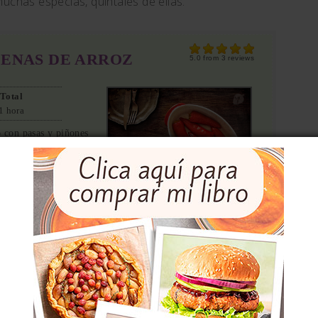
uchas especias, quintales de ellas.
LENAS DE ARROZ
5.0
from
3
reviews
Total
1 hora
o con pasas y piñones
Imprimir