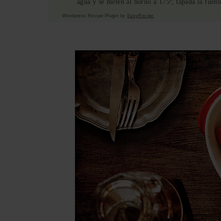
agua y se meten al horno a 175º, tapada la fuen
Wordpress Recipe Plugin by
EasyRecipe