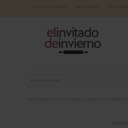
GASTROCIENCIA
MIS LIBROS
EN LA RA
Usted está aquí:
Inicio
/
Verduras y legumbres
/
Guindillas fre
VERDURA