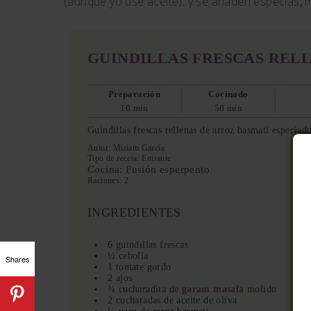
(aunque yo usé aceite), y se añaden especias, m
GUINDILLAS FRESCAS REL
Preparación
Cocinado
10 min
50 min
Guindillas frescas rellenas de arroz basmati especiad
Autor:
Miriam García
Tipo de receta:
Entrante
Cocina:
Fusión esperpento
Raciones:
2
INGREDIENTES
6 guindillas frescas
½ cebolla
Shares
1 tomate gordo
2 ajos
¾ cucharadita de
garam masala
molido
2 cucharadas de aceite de oliva