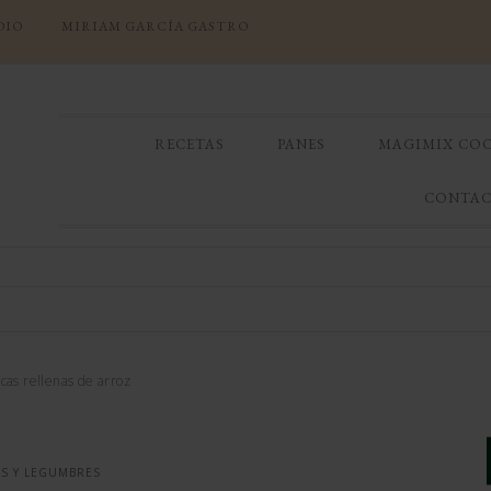
DIO
MIRIAM GARCÍA GASTRO
RECETAS
PANES
MAGIMIX CO
CONTA
scas rellenas de arroz
S Y LEGUMBRES