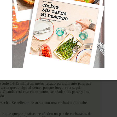
olla y sofreímos en el aceite hasta que empiece a estar
o; damos unas vueltas.
ocitos y añadimos al sofrito. Se sofríe todo hasta que el
a unas vueltas para que se tueste un poco.
ece todo 14-15 minutos, mejor tapado parcialmente para que
arroz quede algo al dente, porque luego va a seguir
s. Cuando está casi en su punto, se añaden las pasas y los
ado.
desecha. Se rellenan de arroz con una cucharita (no cabe
n la que quepan justitas, se añaden un par de cucharadas de