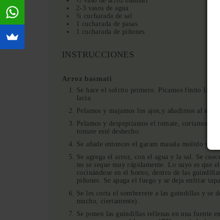
½ vaso de arroz basmati
2-3 vasos de agua
¾ cucharada de sal
1 cucharada de pasas
1 cucharada de piñones
INSTRUCCIONES
Arroz basmati
Se hace el sofrito primero. Picamos finito la ceb
lacia.
Pelamos y majamos los ajos,y añadimos al sofrit
Pelamos y despepitamos el tomate, cortamos en tr
tomate esté deshecho.
Se añade entonces el garam masala molido y se d
Se agrega el arroz, con el agua y la sal. Se cu
no se seque muy rápidamente. Lo suyo es que el 
cocinándose en el horno, dentro de las guindilla
piñones. Se apaga el fuego y se deja enfriar tap
Se les corta el sombrerete a las guindillas y se 
mucho, ciertamente).
Se ponen las guindillas rellenas en una fuente e