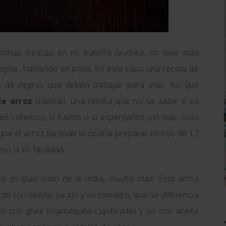
llas frescas en mi frutería favorita, no tuve más
opiar, hablando en plata, en este caso una receta de
es de
negros
que deben trabajar para ella). Así que
de arroz
basmati, una receta que no se sabe si es
tes rellenos), si fusión o si esperpento, sin más. Solo
rque el arroz basmati lo podría preparar mi hijo de 12
so sí es facilidad.
o en plan indio de la India, mucho más. Este arroz
 con su cebolla, su ajo y su tomatito, que se diferencia
ace con
ghee
(mantequilla clarificada) y no con aceite