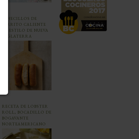
PANECILLOS DE
PERRITO CALIENTE
AL ESTILO DE NUEVA
INGLATERRA
RECETA DE LOBSTER
ROLL, BOCADILLO DE
BOGAVANTE
NORTEAMERICANO