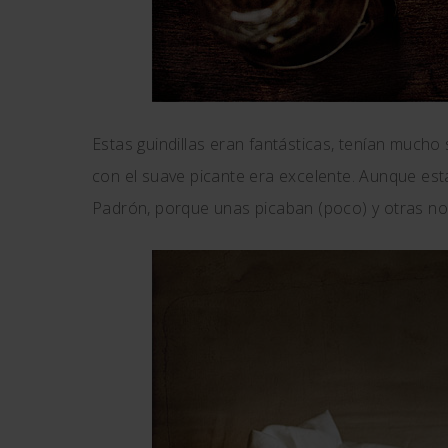
Estas guindillas eran fantásticas, tenían mucho 
con el suave picante era excelente. Aunque esta
Padrón, porque unas picaban (poco) y otras no