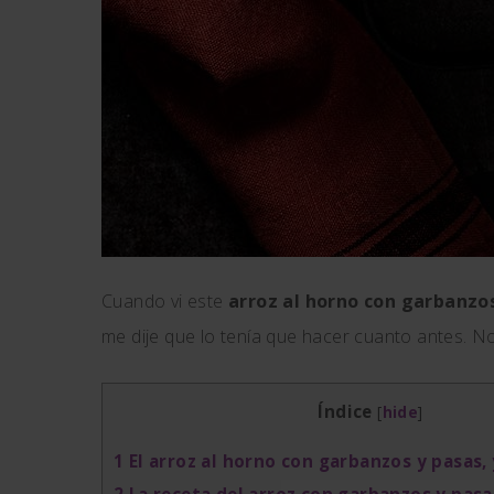
Cuando vi este
arroz al horno con garbanzo
me dije que lo tenía que hacer cuanto antes. No 
Índice
[
hide
]
1
El arroz al horno con garbanzos y pasas, 