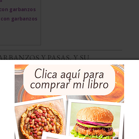
s
 con garbanzos
o con garbanzos
RBANZOS Y PASAS, Y SU
cir que pasado mañana no me dé el aire y cambie de
ro hay muchos platos que me llaman mucho más la
es con legumbres
, como el famoso empedrado. El
rtante (¡anatema!).
roz que se prepara con caldo de pucheros de