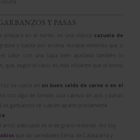
 receta.
GARBANZOS Y PASAS
se prepara en el horno, en una clásica
cazuela de
 gratine y tueste por encima. Aunque entiendo que si
el calor con una tapa bien ajustada también lo
, que, según el caso, es más eficiente que el horno
arroz se cuece en
un buen caldo de carne o en el
to con algo de tomate, una cabeza de ajos y pasas
 Los garbanzos se cuecen aparte previamente.
ce
.
l arroz adecuado es el de grano redondo. No soy
sabios
que las variedades Sénia, de Calasparra y