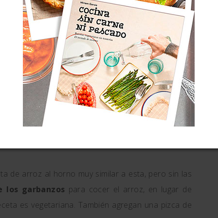
or de la Comunidad Valenciana
.
s
dicen Néstor Luján y Juan Perucho en
El libro de la
aria para realizarlos con los mínimos elementos.
o en casas de campesinos un arroz al horno
omates cortados en dos rojos hemisferios y
. Delicioso arroz de granos sueltos, dorados,
a de arroz al horno muy similar a esta, pero sin las
e los garbanzos
para cocer el arroz, en lugar de
receta es vegetariana. También agregan una pizca de