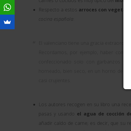
carnes o cocidos es muy típico del
interi
Respecto a estos
arroces con vegetale
cocina española
:
El valenciano tiene una gracia extraordin
Recordamos, por ejemplo, haber comid
confeccionado solo con garbanzos y t
horneado, bien seco, en un horno de pan
casi crujientes.
Los autores recogen en su libro una recet
pasas y usando
el agua de cocción d
añadir caldo de carne; es decir, que su 