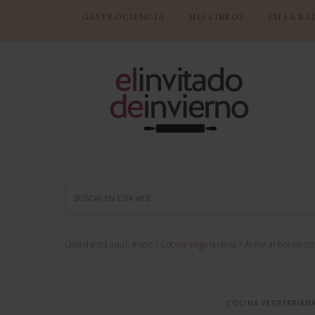
GASTROCIENCIA
MIS LIBROS
EN LA RA
Usted está aquí:
Inicio
/
Cocina vegetariana
/
Arroz al horno co
COCINA VEGETARIAN