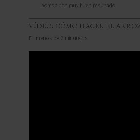
bomba dan muy buen resultado.
VÍDEO: CÓMO HACER EL ARRO
En menos de 2 minutejos: