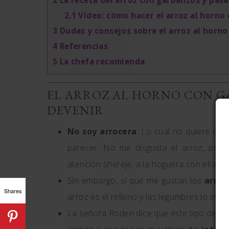
2
La receta del arroz con garbanzos y pasa
2.1
Vídeo: cómo hacer el arroz al horno
3
Dudas y consejos sobre el arroz al horn
4
Referencias
5
La chefa recomienda
EL ARROZ AL HORNO CON GA
DEVENIR
No soy arrocera
. Lo cual no quiere de
parecer. No me disgusta el arroz, pe
atención (¡hereje, a la hoguera con ella!).
Sin embargo, sí que me gustan los
arroc
Shares
arroz es el relleno y las legumbres lo impo
La señora Roden dice que este tipo de ar