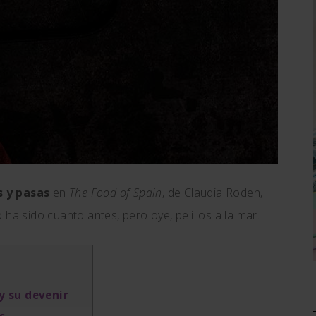
s y pasas
en
The Food of Spain
, de Claudia Roden,
ha sido cuanto antes, pero oye, pelillos a la mar.
y su devenir