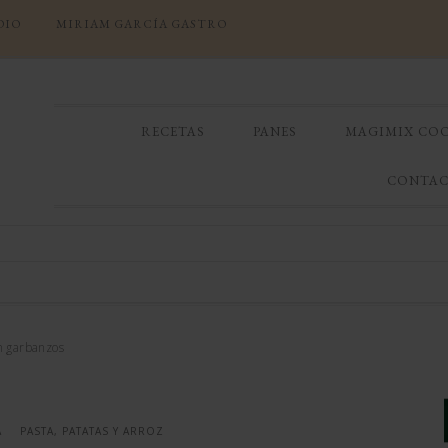
DIO
MIRIAM GARCÍA GASTRO
RECETAS
PANES
MAGIMIX CO
CONTA
n garbanzos
A
PASTA, PATATAS Y ARROZ