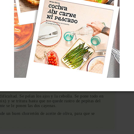
Imprimir
celados con aceite de oliva virgen, en el horno
junto con la cebolla (envuelta en papel aluminio) y la cabeza
bien blandos y con la piel renegrida.
o necesitan el mismo tiempo exactamente que los tomates. La
ompletamente tierna por dentro.
do. Dejad enfriar por completo.
 dificultad. Se pelan los ajos y la cebolla. Se pone todo en
x) y se tritura hasta que no quede rastro de pepitas del
nte se le ponen las dos cayenas.
ade un buen chorretón de aceite de oliva, para que se