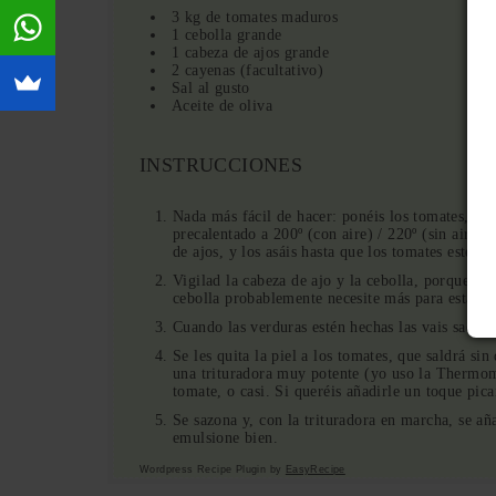
3 kg de tomates maduros
1 cebolla grande
1 cabeza de ajos grande
2 cayenas (facultativo)
Sal al gusto
Aceite de oliva
INSTRUCCIONES
Nada más fácil de hacer: ponéis los tomates, pin
precalentado a 200º (con aire) / 220º (sin aire) 
de ajos, y los asáis hasta que los tomates estén 
Vigilad la cabeza de ajo y la cebolla, porque n
cebolla probablemente necesite más para estar c
Cuando las verduras estén hechas las vais sacan
Se les quita la piel a los tomates, que saldrá sin
una trituradora muy potente (yo uso la Thermomi
tomate, o casi. Si queréis añadirle un toque pica
Se sazona y, con la trituradora en marcha, se añ
emulsione bien.
Wordpress Recipe Plugin by
EasyRecipe