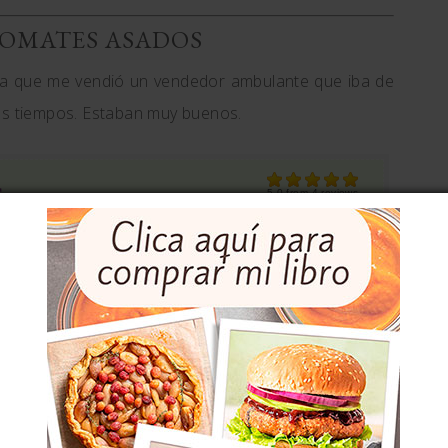
 TOMATES ASADOS
ta que me vendió un vendedor ambulante que iba de
tos tiempos. Estaban muy buenos.
S
5.0
from
4
reviews
Total
50 min