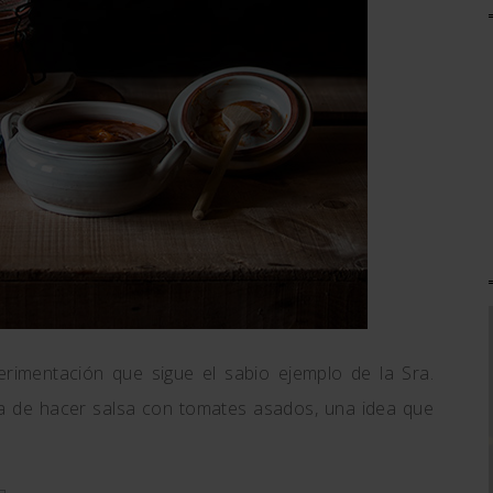
imentación que sigue el sabio ejemplo de la Sra.
 de hacer salsa con tomates asados, una idea que