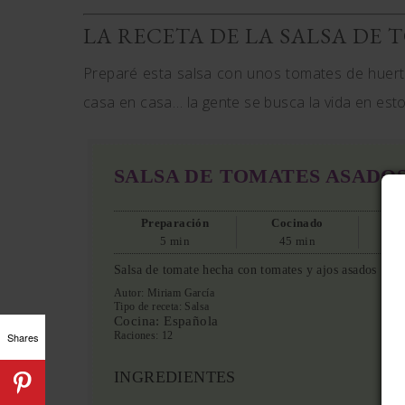
LA RECETA DE LA SALSA DE
Preparé esta salsa con unos tomates de huer
casa en casa… la gente se busca la vida en es
SALSA DE TOMATES ASADO
Preparación
Cocinado
5 min
45 min
Salsa de tomate hecha con tomates y ajos asados
Autor:
Miriam García
Tipo de receta:
Salsa
Cocina:
Española
Raciones:
12
Shares
INGREDIENTES