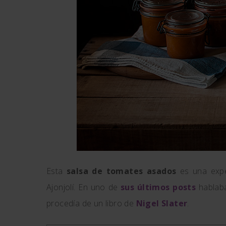
Esta
salsa de tomates asados
es una exper
Ajonjolí. En uno de
sus últimos posts
hablaba
procedía de un libro de
Nigel Slater
.