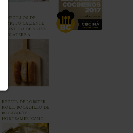
PANECILLOS DE
PERRITO CALIENTE
AL ESTILO DE NUEVA
INGLATERRA
RECETA DE LOBSTER
ROLL, BOCADILLO DE
BOGAVANTE
NORTEAMERICANO