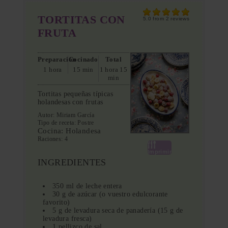
TORTITAS CON
5.0
from
2
reviews
FRUTA
Preparación
Cocinado
Total
1 hora
15 min
1 hora 15
min
Tortitas pequeñas típicas
holandesas con frutas
Autor:
Miriam García
Tipo de receta:
Postre
Cocina:
Holandesa
Raciones:
4
Imprimir
INGREDIENTES
350 ml de leche entera
30 g de azúcar (o vuestro edulcorante
favorito)
5 g de levadura seca de panadería (15 g de
levadura fresca)
1 pellizco de sal