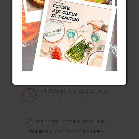
« BIZCOCHO DE NARANJA
SOPA MINESTRONE VERDE CON PESTO »
COMENTARIOS
MI VIDA EN UN DULCE
DICE
29 enero, 2016 a las 12:50 pm
Es cimi hacer hotcakes, pero clara
chiquitos y levados con levadura.