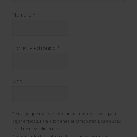
Nombre
*
Correo electrónico
*
Web
Te ruego que no uses los comentarios de mi web para
dejar enlaces. Para ello tienes el campo
web
. Los enlaces
en el texto se eliminarán.
Acepto perfectamente la crítica constructiva, pero las