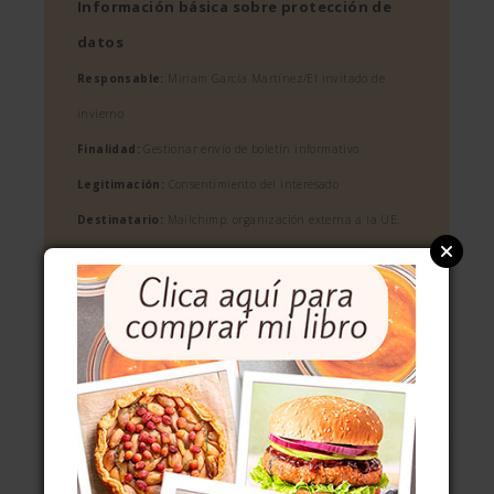
Información básica sobre protección de
datos
Responsable:
Miriam García Martínez/El invitado de
invierno
Finalidad:
Gestionar envío de boletín informativo
Legitimación:
Consentimiento del interesado
Destinatario:
Mailchimp, organización externa a la UE,
acogida a Privacy Shield
Tus derechos:
Acceder, rectificar y suprimir datos. Otros
derechos como se recoge en información adicional
Información adicional:
Consulta mi
política de
privacidad y protección de datos
.