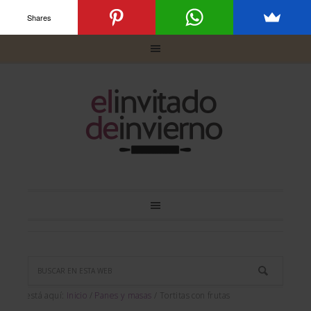
Shares
Usted está aquí:
Inicio
/
Panes y masas
/
Tortitas con frutas